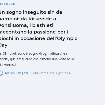
BIATHLON
Un sogno inseguito sin da
bambini: da Kirkeeide a
Ponsiluoma, i biathleti
raccontano la passione per i
Giochi in occasione dell’Olympic
Day
e Olimpiadi sono il sogno di ogni atleta che si
ispetti, quel traguardo che almeno una volta nella
ita vorresti
Marco Cangelli
Pubblicato il
28 Giugno 2026