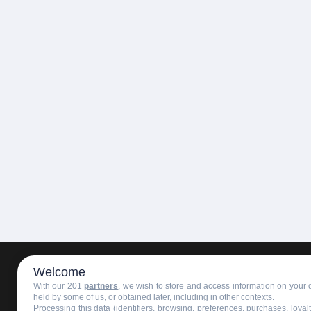
Welcome
HOMEPAGE
REDAZIONE
INVIA UN COMUNICATO STAMPA
With our 201
partners
, we wish to store and access information on your d
held by some of us, or obtained later, including in other contexts.
Processing this data (identifiers, browsing, preferences, purchases, loya