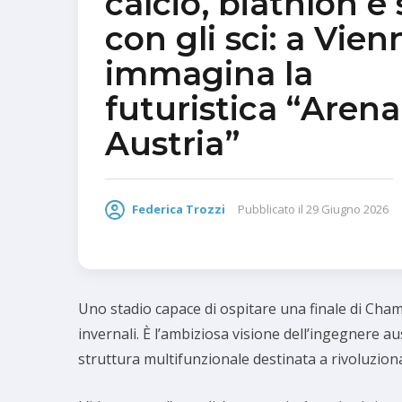
calcio, biathlon e 
con gli sci: a Vien
immagina la
futuristica “Arena
Austria”
Federica Trozzi
Pubblicato il
29 Giugno 2026
Uno stadio capace di ospitare una finale di Cham
invernali. È l’ambiziosa visione dell’ingegnere a
struttura multifunzionale destinata a rivoluziona