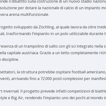
cende il dibattito sulla costruzione di un nuovo stadio nazional
 soluzione per dotare la nazionale di calcio di un impianto 
 vera arena multifunzionale.
rogetto sviluppato da Zöchling, al quale lavora da oltre tredici
nali, trasformando l’impianto in un polo utilizzabile durante t
esenza di un trampolino di salto con gli sci integrato nella 
lla capitale austriaca. Grazie a un tetto completamente richi
 discipline.
 spettatori, la struttura potrebbe ospitare football american
enti, arrivando fino a 72.000 posti complessivi per manifesta
invernali. Il progetto prevede infatti competizioni di biathl
style e Big Air, rendendo l’impianto uno dei pochi al mondo in 