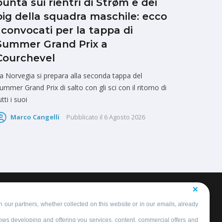
punta sui rientri di Strøm e dei
big della squadra maschile: ecco
i convocati per la tappa di
Summer Grand Prix a
Courchevel
a Norvegia si prepara alla seconda tappa del
ummer Grand Prix di salto con gli sci con il ritorno di
utti i suoi
Marco Cangelli
Pubblicato il
6 Agosto 2026
 our partners, whether collected on this website or in our emails, already
llows developing and offering you services, content, commercial offers and