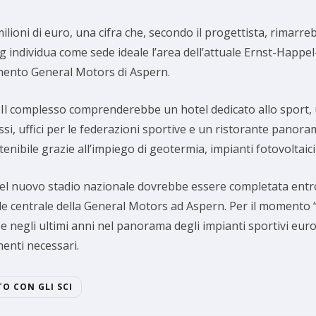
ilioni di euro, una cifra che, secondo il progettista, rimarre
ling individua come sede ideale l’area dell’attuale Ernst-Happ
imento General Motors di Aspern.
a. Il complesso comprenderebbe un hotel dedicato allo sport,
si, uffici per le federazioni sportive e un ristorante panoram
tenibile grazie all’impiego di geotermia, impianti fotovoltaici
del nuovo stadio nazionale dovrebbe essere completata entro 
sede centrale della General Motors ad Aspern. Per il momento
 negli ultimi anni nel panorama degli impianti sportivi euro
menti necessari.
TO CON GLI SCI