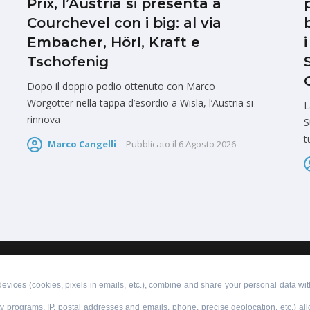
Prix, l’Austria si presenta a
Courchevel con i big: al via
Embacher, Hörl, Kraft e
Tschofenig
Dopo il doppio podio ottenuto con Marco
Wörgötter nella tappa d’esordio a Wisla, l’Austria si
L
rinnova
S
t
Marco Cangelli
Pubblicato il
6 Agosto 2026
PUBBLICITÀ
SCRIVI AL DIRETTORE
evices (cookies, pixels in emails, etc.), combine and share your personal data with
lty programs, IP, postal addresses and emails, phone, precise geolocation, etc.) a