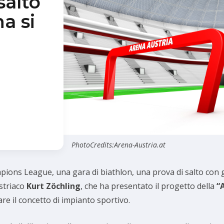
salto
na si
PhotoCredits:Arena-Austria.at
pions League, una gara di biathlon, una prova di salto con gl
ustriaco
Kurt Zöchling
, che ha presentato il progetto della
“
re il concetto di impianto sportivo.