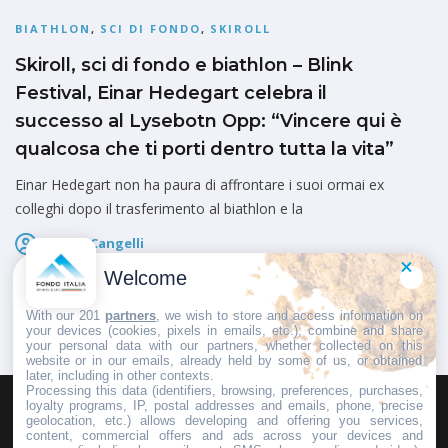
BIATHLON
,
SCI DI FONDO
,
SKIROLL
Skiroll, sci di fondo e biathlon – Blink
Festival, Einar Hedegart celebra il
successo al Lysebotn Opp: “Vincere qui è
qualcosa che ti porti dentro tutta la vita”
Einar Hedegart non ha paura di affrontare i suoi ormai ex
colleghi dopo il trasferimento al biathlon e la
Marco Cangelli
Pubblicato il
5 Agosto 2026
Welcome
With our 201
partners
, we wish to store and access information on
your devices (cookies, pixels in emails, etc.), combine and share
your personal data with our partners, whether collected on this
website or in our emails, already held by some of us, or obtained
later, including in other contexts.
Processing this data (identifiers, browsing, preferences, purchases,
loyalty programs, IP, postal addresses and emails, phone, precise
geolocation, etc.) allows developing and offering you services,
HOMEPAGE
REDAZIONE
INVIA UN COMUNICATO STAMPA
content, commercial offers and ads across your devices and