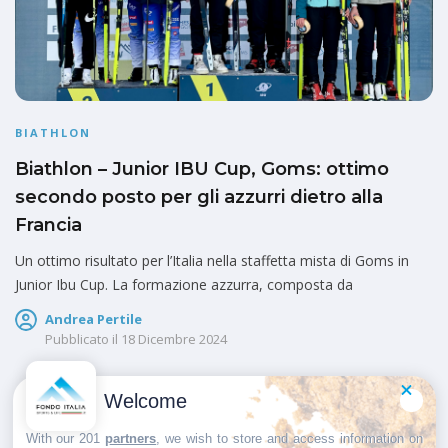
BIATHLON
Biathlon – Junior IBU Cup, Goms: ottimo
secondo posto per gli azzurri dietro alla
Francia
Un ottimo risultato per l’Italia nella staffetta mista di Goms in
Junior Ibu Cup. La formazione azzurra, composta da
Andrea Pertile
Pubblicato il
18 Dicembre 2024
Welcome
1
2
3
4
With our 201
partners
, we wish to store and access information on