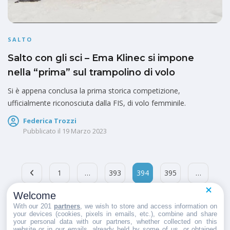
SALTO
Salto con gli sci – Ema Klinec si impone
nella “prima” sul trampolino di volo
Si è appena conclusa la prima storica competizione,
ufficialmente riconosciuta dalla FIS, di volo femminile.
Federica Trozzi
Pubblicato il
19 Marzo 2023
1
…
393
394
395
…
Welcome
404
With our 201
partners
, we wish to store and access information on
your devices (cookies, pixels in emails, etc.), combine and share
your personal data with our partners, whether collected on this
website or in our emails, already held by some of us, or obtained