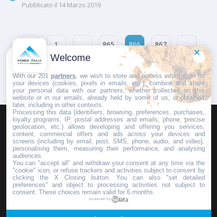
Pubblicato il
14 Marzo 2019
1
…
865
866
867
…
Welcome
891
With our 201
partners
, we wish to store and access information on
your devices (cookies, pixels in emails, etc.), combine and share
your personal data with our partners, whether collected on this
website or in our emails, already held by some of us, or obtained
later, including in other contexts.
Processing this data (identifiers, browsing, preferences, purchases,
loyalty programs, IP, postal addresses and emails, phone, precise
geolocation, etc.) allows developing and offering you services,
HOMEPAGE
REDAZIONE
INVIA UN COMUNICATO STAMPA
content, commercial offers and ads across your devices and
screens (including by email, post, SMS, phone, audio, and video),
PUBBLICITÀ
SCRIVI AL DIRETTORE
personalising them, measuring their performance, and analysing
audiences.
You can "accept all" and withdraw your consent at any time via the
"cookie" icon, or refuse trackers and activities subject to consent by
clicking the X Closing button. You can also "set detailed
preferences" and object to processing activities not subject to
Copyright © 2016 - 2025 ASD Fondo Italia - Partita Iva: IT 03855110049
consent. These choices remain valid for 6 months.
powered by
Privacy policy