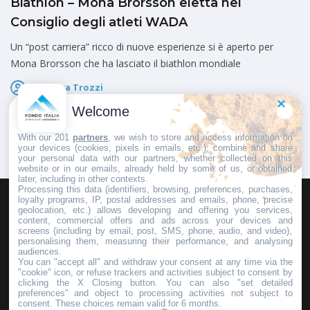
Biathlon – Mona Brorsson eletta nel
Consiglio degli atleti WADA
Un “post carriera” ricco di nuove esperienze si è aperto per
Mona Brorsson che ha lasciato il biathlon mondiale
Federica Trozzi
Pubblicato il
27 Dicembre 2024
Welcome
With our 201
partners
, we wish to store and access information on
your devices (cookies, pixels in emails, etc.), combine and share
your personal data with our partners, whether collected on this
website or in our emails, already held by some of us, or obtained
later, including in other contexts.
Processing this data (identifiers, browsing, preferences, purchases,
loyalty programs, IP, postal addresses and emails, phone, precise
geolocation, etc.) allows developing and offering you services,
HOMEPAGE
REDAZIONE
INVIA UN COMUNICATO STAMPA
content, commercial offers and ads across your devices and
screens (including by email, post, SMS, phone, audio, and video),
PUBBLICITÀ
SCRIVI AL DIRETTORE
personalising them, measuring their performance, and analysing
audiences.
You can "accept all" and withdraw your consent at any time via the
"cookie" icon, or refuse trackers and activities subject to consent by
clicking the X Closing button. You can also "set detailed
preferences" and object to processing activities not subject to
Copyright © 2016 - 2025 ASD Fondo Italia - Partita Iva: IT 03855110049
consent. These choices remain valid for 6 months.