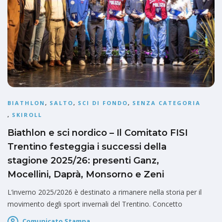
BIATHLON
,
SALTO
,
SCI DI FONDO
,
SENZA CATEGORIA
,
SKIROLL
Biathlon e sci nordico – Il Comitato FISI
Trentino festeggia i successi della
stagione 2025/26: presenti Ganz,
Mocellini, Daprà, Monsorno e Zeni
L’inverno 2025/2026 è destinato a rimanere nella storia per il
movimento degli sport invernali del Trentino. Concetto
Comunicato Stampa