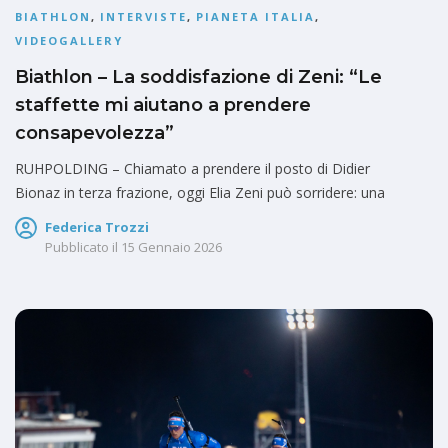
BIATHLON
,
INTERVISTE
,
PIANETA ITALIA
,
VIDEOGALLERY
Biathlon – La soddisfazione di Zeni: “Le
staffette mi aiutano a prendere
consapevolezza”
RUHPOLDING – Chiamato a prendere il posto di Didier
Bionaz in terza frazione, oggi Elia Zeni può sorridere: una
Federica Trozzi
Pubblicato il
15 Gennaio 2026