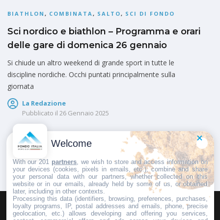
BIATHLON
,
COMBINATA
,
SALTO
,
SCI DI FONDO
Sci nordico e biathlon – Programma e orari
delle gare di domenica 26 gennaio
Si chiude un altro weekend di grande sport in tutte le
discipline nordiche. Occhi puntati principalmente sulla
giornata
La Redazione
Pubblicato il
26 Gennaio 2025
Welcome
1
2
3
With our 201
partners
, we wish to store and access information on
your devices (cookies, pixels in emails, etc.), combine and share
your personal data with our partners, whether collected on this
website or in our emails, already held by some of us, or obtained
later, including in other contexts.
Processing this data (identifiers, browsing, preferences, purchases,
loyalty programs, IP, postal addresses and emails, phone, precise
geolocation, etc.) allows developing and offering you services,
HOMEPAGE
REDAZIONE
INVIA UN COMUNICATO STAMPA