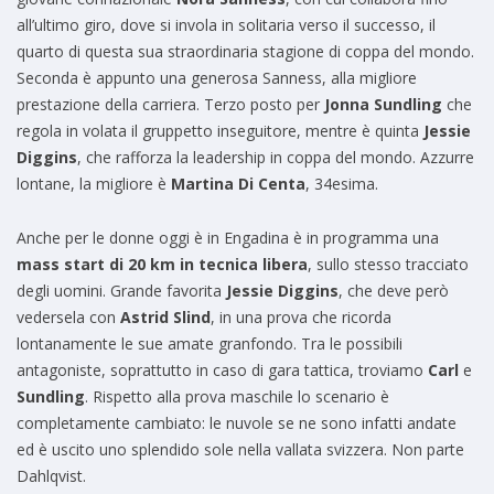
all’ultimo giro, dove si invola in solitaria verso il successo, il
quarto di questa sua straordinaria stagione di coppa del mondo.
Seconda è appunto una generosa Sanness, alla migliore
prestazione della carriera. Terzo posto per
Jonna Sundling
che
regola in volata il gruppetto inseguitore, mentre è quinta
Jessie
Diggins
, che rafforza la leadership in coppa del mondo. Azzurre
lontane, la migliore è
Martina Di Centa
, 34esima.
Anche per le donne oggi è in Engadina è in programma una
mass start di 20 km in tecnica libera
, sullo stesso tracciato
degli uomini. Grande favorita
Jessie Diggins
, che deve però
vedersela con
Astrid Slind
, in una prova che ricorda
lontanamente le sue amate granfondo. Tra le possibili
antagoniste, soprattutto in caso di gara tattica, troviamo
Carl
e
Sundling
. Rispetto alla prova maschile lo scenario è
completamente cambiato: le nuvole se ne sono infatti andate
ed è uscito uno splendido sole nella vallata svizzera. Non parte
Dahlqvist.