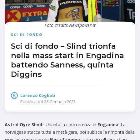
Foto credits Newspower.it
SCI DI FONDO
Sci di fondo – Slind trionfa
nella mass start in Engadina
battendo Sanness, quinta
Diggins
Lorenzo Cogliati
Pubblicato il
26 Gennaio 2025
Astrid Oyre Slind
schianta la concorrenza in
Engadina
! La
norvegese stacca tutte a metà gara, poi subisce la rimonta della
giovane connazionale
Nora Sanness
, con cui collabora fino