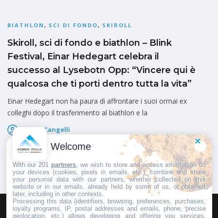
BIATHLON
,
SCI DI FONDO
,
SKIROLL
Skiroll, sci di fondo e biathlon – Blink
Festival, Einar Hedegart celebra il
successo al Lysebotn Opp: “Vincere qui è
qualcosa che ti porti dentro tutta la vita”
Einar Hedegart non ha paura di affrontare i suoi ormai ex
colleghi dopo il trasferimento al biathlon e la
Marco Cangelli
Pubblicato il
5 Agosto 2026
Welcome
With our 201
partners
, we wish to store and access information on
your devices (cookies, pixels in emails, etc.), combine and share
your personal data with our partners, whether collected on this
website or in our emails, already held by some of us, or obtained
later, including in other contexts.
Processing this data (identifiers, browsing, preferences, purchases,
loyalty programs, IP, postal addresses and emails, phone, precise
geolocation, etc.) allows developing and offering you services,