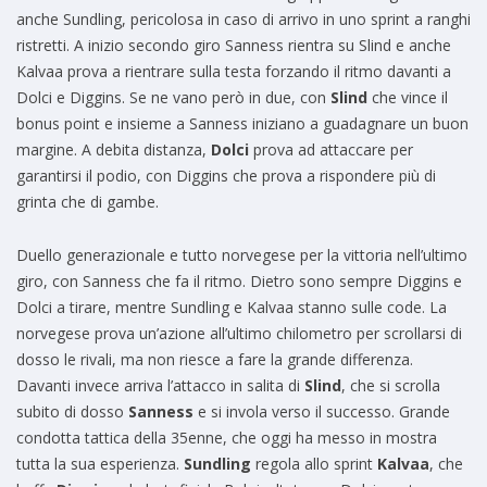
anche Sundling, pericolosa in caso di arrivo in uno sprint a ranghi
ristretti. A inizio secondo giro Sanness rientra su Slind e anche
Kalvaa prova a rientrare sulla testa forzando il ritmo davanti a
Dolci e Diggins. Se ne vano però in due, con
Slind
che vince il
bonus point e insieme a Sanness iniziano a guadagnare un buon
margine. A debita distanza,
Dolci
prova ad attaccare per
garantirsi il podio, con Diggins che prova a rispondere più di
grinta che di gambe.
Duello generazionale e tutto norvegese per la vittoria nell’ultimo
giro, con Sanness che fa il ritmo. Dietro sono sempre Diggins e
Dolci a tirare, mentre Sundling e Kalvaa stanno sulle code. La
norvegese prova un’azione all’ultimo chilometro per scrollarsi di
dosso le rivali, ma non riesce a fare la grande differenza.
Davanti invece arriva l’attacco in salita di
Slind
, che si scrolla
subito di dosso
Sanness
e si invola verso il successo. Grande
condotta tattica della 35enne, che oggi ha messo in mostra
tutta la sua esperienza.
Sundling
regola allo sprint
Kalvaa
, che