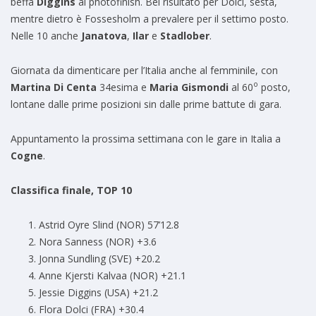
beffa
Diggins
al photofinish. Bel risultato per Dolci, sesta,
mentre dietro è Fossesholm a prevalere per il settimo posto.
Nelle 10 anche
Janatova
,
Ilar
e
Stadlober
.
Giornata da dimenticare per l’Italia anche al femminile, con
o
Martina Di Centa
34esima e
Maria Gismondi
al 60
posto,
lontane dalle prime posizioni sin dalle prime battute di gara.
Appuntamento la prossima settimana con le gare in Italia a
Cogne
.
Classifica finale, TOP 10
Astrid Oyre Slind (NOR) 57’12.8
Nora Sanness (NOR) +3.6
Jonna Sundling (SVE) +20.2
Anne Kjersti Kalvaa (NOR) +21.1
Jessie Diggins (USA) +21.2
Flora Dolci (FRA) +30.4