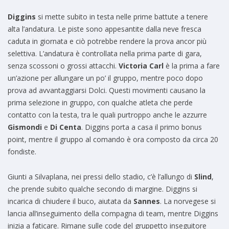
Diggins
si mette subito in testa nelle prime battute a tenere
alta l’andatura. Le piste sono appesantite dalla neve fresca
caduta in giornata e ciò potrebbe rendere la prova ancor più
selettiva. L’andatura è controllata nella prima parte di gara,
senza scossoni o grossi attacchi.
Victoria Carl
è la prima a fare
un’azione per allungare un po’ il gruppo, mentre poco dopo
prova ad avvantaggiarsi Dolci. Questi movimenti causano la
prima selezione in gruppo, con qualche atleta che perde
contatto con la testa, tra le quali purtroppo anche le azzurre
Gismondi
e
Di Centa
. Diggins porta a casa il primo bonus
point, mentre il gruppo al comando è ora composto da circa 20
fondiste.
Giunti a Silvaplana, nei pressi dello stadio, c’è l’allungo di
Slind
,
che prende subito qualche secondo di margine. Diggins si
incarica di chiudere il buco, aiutata da
Sannes
. La norvegese si
lancia all’inseguimento della compagna di team, mentre Diggins
inizia a faticare. Rimane sulle code del gruppetto inseguitore