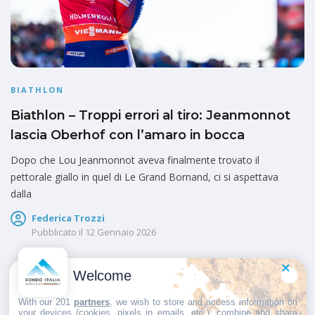
BIATHLON
Biathlon – Troppi errori al tiro: Jeanmonnot
lascia Oberhof con l’amaro in bocca
Dopo che Lou Jeanmonnot aveva finalmente trovato il
pettorale giallo in quel di Le Grand Bornand, ci si aspettava
dalla
Federica Trozzi
Pubblicato il
12 Gennaio 2026
Welcome
1
2
…
6
With our 201
partners
, we wish to store and access information on
your devices (cookies, pixels in emails, etc.), combine and share