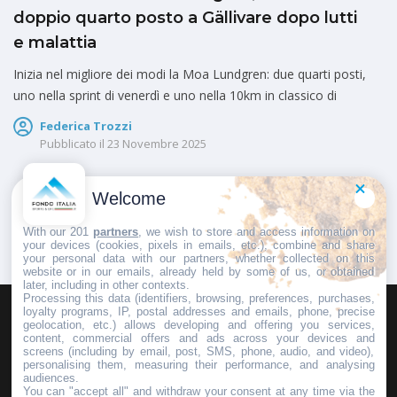
doppio quarto posto a Gällivare dopo lutti
e malattia
Inizia nel migliore dei modi la Moa Lundgren: due quarti posti,
uno nella sprint di venerdì e uno nella 10km in classico di
Federica Trozzi
Pubblicato il
23 Novembre 2025
Welcome
1
2
With our 201
partners
, we wish to store and access information on
your devices (cookies, pixels in emails, etc.), combine and share
your personal data with our partners, whether collected on this
website or in our emails, already held by some of us, or obtained
later, including in other contexts.
Processing this data (identifiers, browsing, preferences, purchases,
loyalty programs, IP, postal addresses and emails, phone, precise
geolocation, etc.) allows developing and offering you services,
HOMEPAGE
REDAZIONE
INVIA UN COMUNICATO STAMPA
content, commercial offers and ads across your devices and
screens (including by email, post, SMS, phone, audio, and video),
PUBBLICITÀ
SCRIVI AL DIRETTORE
personalising them, measuring their performance, and analysing
audiences.
You can "accept all" and withdraw your consent at any time via the