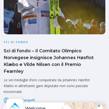
SCI DI FONDO
Sci di fondo – Il Comitato Olimpico
Norvegese insignisce Johannes Høsflot
Klæbo e Vilde Nilsen con il Premio
Fearnley
Le sei medaglie d’oro conquistate da Johannes Høsflot
Klæbo in altrettante gare disputate non sono passate
inosservate
Marco Cangelli
Pubblicato il
21 Maggio 2026
Welcome