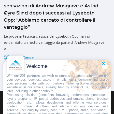
sensazioni di Andrew Musgrave e Astrid
Øyre Slind dopo i successi al Lysebotn
Opp: “Abbiamo cercato di controllare il
vantaggio”
Le prove in tecnica classica del Lysebotn Opp hanno
evidenziato un netto vantaggio da parte di Andrew Musgrave
e
Marco Cangelli
Pubblicato il
5 Agosto 2026
Welcome
With our 201
partners
, we wish to store and access information on
your devices (cookies, pixels in emails, etc.), combine and share
your personal data with our partners, whether collected on this
website or in our emails, already held by some of us, or obtained
later, including in other contexts.
Processing this data (identifiers, browsing, preferences, purchases,
loyalty programs, IP, postal addresses and emails, phone, precise
geolocation, etc.) allows developing and offering you services,
HOMEPAGE
REDAZIONE
INVIA UN COMUNICATO STAMPA
content, commercial offers and ads across your devices and
screens (including by email, post, SMS, phone, audio, and video),
PUBBLICITÀ
SCRIVI AL DIRETTORE
personalising them, measuring their performance, and analysing