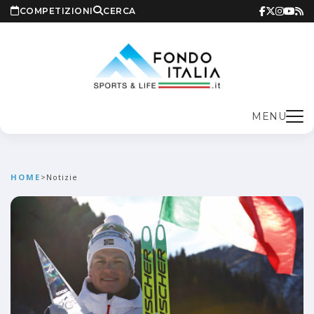
COMPETIZIONI
CERCA
MENU
HOME
>
Notizie