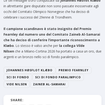
Le sei medaglie d’oro conquistate da
Johannes Høsflot Klæbo
in altrettante gare disputate non sono passate inosservate agli
occhi del Comitato Olimpico Norvegese che ha deciso di
celebrare i successi del 29enne di Trondheim.
Il campione scandinavo è stato insignito del Premio
Fearnley dal numero uno del Comitato Zaineb Al-Samarai
che ha deciso di conferire l’importante riconoscimento a
Klæbo
. Lo stesso è valso anche per
la collega Vilde
Nilsen
che a Milano-Cortina 2026 ha portato a casa un oro, due
argenti e un bronzo nello sci di fondo paralimpico.
JOHANNES HØSFLOT KLÆBO
PREMIO FEARNLEY
SCI DI FONDO
SCI DI FONDO PARALIMPICO
VIDE NILSEN
ZAINEB AL-SAMARAI
SHARE: