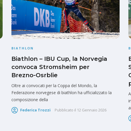
BIATHLON
Biathlon – IBU Cup, la Norvegia
convoca Stromsheim per
Brezno-Osrblie
Oltre ai convocati per la Coppa del Mondo, la
Federazione norvegese di biathlon ha ufficializzato la
A
composizione della
i
a
Federica Trozzi
Pubblicato il
12 Gennaio 2026