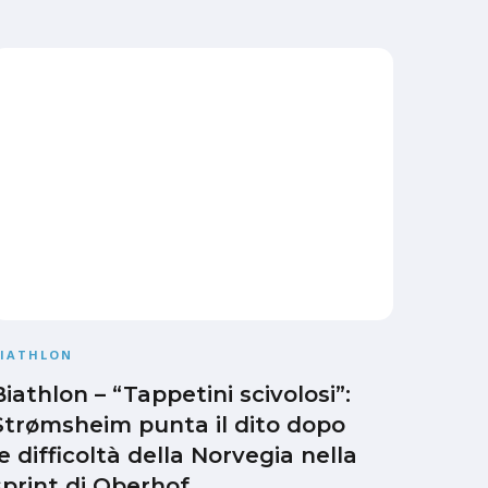
BIATHLON
Biathlon – “Tappetini scivolosi”:
Strømsheim punta il dito dopo
le difficoltà della Norvegia nella
sprint di Oberhof