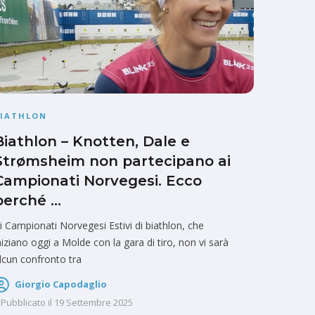
BIATHLON
Biathlon – Knotten, Dale e
Strømsheim non partecipano ai
Campionati Norvegesi. Ecco
perché …
i Campionati Norvegesi Estivi di biathlon, che
niziano oggi a Molde con la gara di tiro, non vi sarà
lcun confronto tra
Giorgio Capodaglio
Pubblicato il
19 Settembre 2025