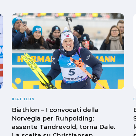
BIATHLON
Biathlon – I convocati della
Norvegia per Ruhpolding:
assente Tandrevold, torna Dale.
La scelta su Christiansen