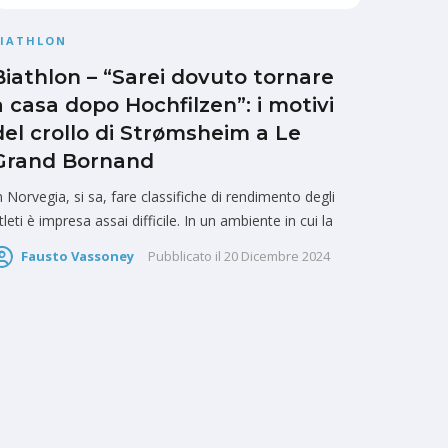
BIATHLON
Biathlon – “Sarei dovuto tornare
a casa dopo Hochfilzen”: i motivi
del crollo di Strømsheim a Le
Grand Bornand
n Norvegia, si sa, fare classifiche di rendimento degli
tleti è impresa assai difficile. In un ambiente in cui la
Fausto Vassoney
Pubblicato il
20 Dicembre 2024