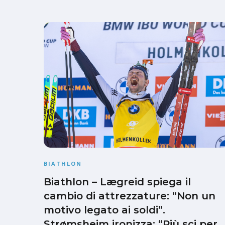
BIATHLON
Biathlon – Lægreid spiega il
cambio di attrezzature: “Non un
motivo legato ai soldi”.
Strømsheim ironizza: “Più sci per