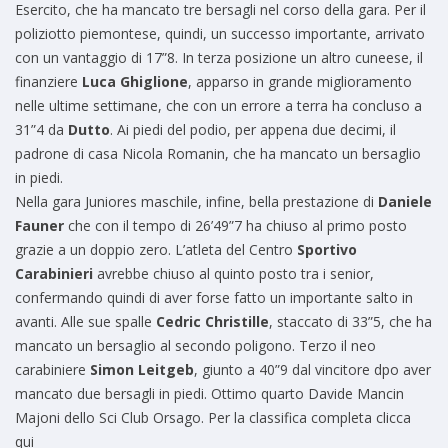
Esercito, che ha mancato tre bersagli nel corso della gara. Per il
poliziotto piemontese, quindi, un successo importante, arrivato
con un vantaggio di 17”8. In terza posizione un altro cuneese, il
finanziere
Luca Ghiglione
, apparso in grande miglioramento
nelle ultime settimane, che con un errore a terra ha concluso a
31”4 da
Dutto
. Ai piedi del podio, per appena due decimi, il
padrone di casa Nicola Romanin, che ha mancato un bersaglio
in piedi.
Nella gara Juniores maschile, infine, bella prestazione di
Daniele
Fauner
che con il tempo di 26’49”7 ha chiuso al primo posto
grazie a un doppio zero. L’atleta del Centro
Sportivo
Carabinieri
avrebbe chiuso al quinto posto tra i senior,
confermando quindi di aver forse fatto un importante salto in
avanti. Alle sue spalle
Cedric Christille
, staccato di 33”5, che ha
mancato un bersaglio al secondo poligono. Terzo il neo
carabiniere
Simon Leitgeb
, giunto a 40”9 dal vincitore dpo aver
mancato due bersagli in piedi. Ottimo quarto Davide Mancin
Majoni dello Sci Club Orsago.
Per la classifica completa clicca
qui