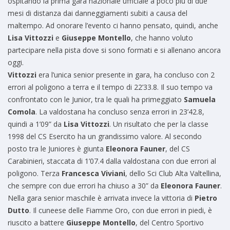
ospitando la prima gara nazionale ufficiale a poco più di due
mesi di distanza dai danneggiamenti subiti a causa del
maltempo. Ad onorare l’evento ci hanno pensato, quindi, anche
Lisa Vittozzi
e
Giuseppe Montello
, che hanno voluto
partecipare nella pista dove si sono formati e si allenano ancora
oggi.
Vittozzi
era l’unica senior presente in gara, ha concluso con 2
errori al poligono a terra e il tempo di 22’33.8. Il suo tempo va
confrontato con le Junior, tra le quali ha primeggiato
Samuela
Comola
. La valdostana ha concluso senza errori in 23’42.8,
quindi a 1’09” da
Lisa Vittozzi
. Un risultato che per la classe
1998 del CS Esercito ha un grandissimo valore. Al secondo
posto tra le Juniores è giunta
Eleonora Fauner
, del CS
Carabinieri, staccata di 1’07.4 dalla valdostana con due errori al
poligono. Terza
Francesca Viviani
, dello Sci Club Alta Valtellina,
che sempre con due errori ha chiuso a 30” da
Eleonora Fauner
.
Nella gara senior maschile è arrivata invece la vittoria di
Pietro
Dutto
. Il cuneese delle Fiamme Oro, con due errori in piedi, è
riuscito a battere
Giuseppe Montello
, del Centro Sportivo