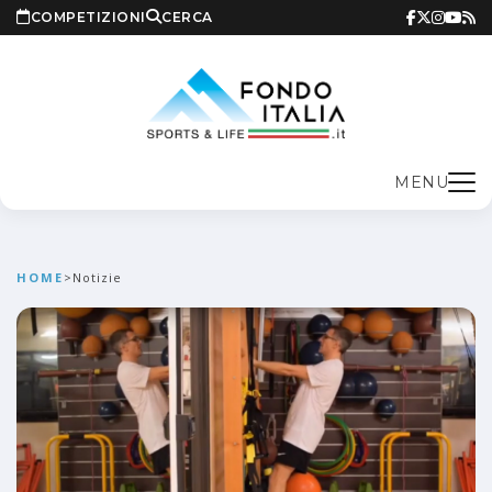
COMPETIZIONI
CERCA
MENU
HOME
>
Notizie