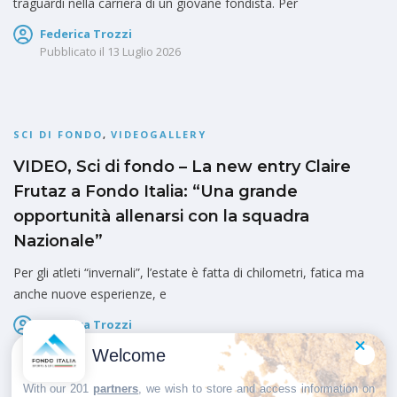
traguardi nella carriera di un giovane fondista. Per
Federica Trozzi
Pubblicato il
13 Luglio 2026
SCI DI FONDO
,
VIDEOGALLERY
VIDEO, Sci di fondo – La new entry Claire
Frutaz a Fondo Italia: “Una grande
opportunità allenarsi con la squadra
Nazionale”
Per gli atleti “invernali”, l’estate è fatta di chilometri, fatica ma
anche nuove esperienze, e
Federica Trozzi
Pubblicato il
12 Luglio 2026
Welcome
With our 201
partners
, we wish to store and access information on