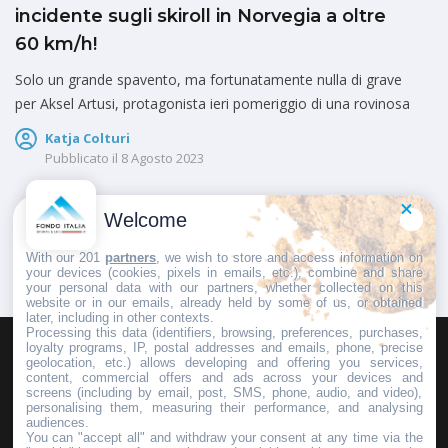
incidente sugli skiroll in Norvegia a oltre
60 km/h!
Solo un grande spavento, ma fortunatamente nulla di grave
per Aksel Artusi, protagonista ieri pomeriggio di una rovinosa
Katja Colturi
Pubblicato il
8 Agosto 2023
Welcome
1
2
With our 201
partners
, we wish to store and access information on
your devices (cookies, pixels in emails, etc.), combine and share
your personal data with our partners, whether collected on this
website or in our emails, already held by some of us, or obtained
later, including in other contexts.
Processing this data (identifiers, browsing, preferences, purchases,
loyalty programs, IP, postal addresses and emails, phone, precise
geolocation, etc.) allows developing and offering you services,
HOMEPAGE
REDAZIONE
INVIA UN COMUNICATO STAMPA
content, commercial offers and ads across your devices and
screens (including by email, post, SMS, phone, audio, and video),
PUBBLICITÀ
SCRIVI AL DIRETTORE
personalising them, measuring their performance, and analysing
audiences.
You can "accept all" and withdraw your consent at any time via the