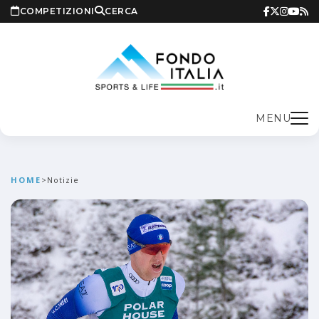
COMPETIZIONI
CERCA
MENU
HOME
>
Notizie