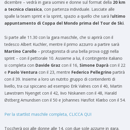
dicembre – vedrà in gara uomini e donne sul format della
20 km
a tecnica classica
, con partenza individuale. Lasciate alle
spalle la team sprint e la sprint, spazio a quello che sarà l’
ultimo
appuntamento di Coppa del Mondo prima del Tour de Ski
.
Si parte alle 11.30 con la gara maschile, che si aprirà con il
tedesco Albert Kuchler, mentre il primo azzurro a partire sarà
Martino Carollo
– protagonista di una bella prova oggi nella
sprint – con il pettorale 10. Assieme a lui, il contingente italiano
si completa con
Davide Graz
con il 16,
Simone Daprà
con il 22
e
Paolo Ventura
con il 23, mentre
Federico Pellegrino
partirà
con il 39. Insieme a loro un nutrito gruppo di contendenti di
livello, tra cui spiccano ad esempio Erik Valnes con il 40, Martin
Løwstrøm Nyenget con il 42, Iivo Niskanen con il 48, Harald
Østberg Amundsen con il 50 e Johannes Høsflot Klæbo con il 54.
Per la startlist maschile completa, CLICCA QUI
Toccherà poi alle donne alle 14, con due sole azzurre in gara.