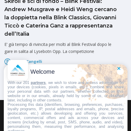
Skiroll e sci di fondo – Blink Festival:
Andrew Musgrave e Heidi Weng cercano
la doppietta nella Blink Classics, Giovanni
Ticcò e Caterina Ganz a rappresentanza
dell’Italia
E’ già tempo di rivincita per molti al Blink Festival dopo le
gare in salita al Lysebotn Opp. La competizione
Marco Cangelli
Pubblicato il
6 Agosto 2026
Welcome
With our 201
partners
, we wish to store and access information on
your devices (cookies, pixels in emails, etc.), combine and share
your personal data with our partners, whether collected on this
website or in our emails, already held by some of us, or obtained
later, including in other contexts.
Processing this data (identifiers, browsing, preferences, purchases,
loyalty programs, IP, postal addresses and emails, phone, precise
geolocation, etc.) allows developing and offering you services,
HOMEPAGE
REDAZIONE
INVIA UN COMUNICATO STAMPA
content, commercial offers and ads across your devices and
screens (including by email, post, SMS, phone, audio, and video),
PUBBLICITÀ
SCRIVI AL DIRETTORE
personalising them, measuring their performance, and analysing
audiences.