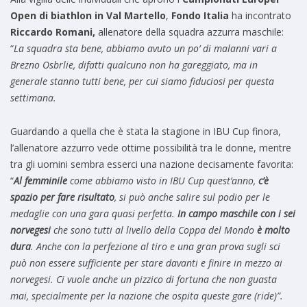
Open di biathlon in Val Martello
,
Fondo Italia
ha incontrato
Riccardo Romani,
allenatore della squadra azzurra maschile:
“
La squadra sta bene, abbiamo avuto un po’ di malanni vari a
Brezno Osbrlie, difatti qualcuno non ha gareggiato, ma in
generale stanno tutti bene, per cui siamo fiduciosi per questa
settimana.
Guardando a quella che è stata la stagione in IBU Cup finora,
l’allenatore azzurro vede ottime possibilità tra le donne, mentre
tra gli uomini sembra esserci una nazione decisamente favorita:
“
Al femminile
come abbiamo visto in IBU Cup quest’anno,
c’è
spazio per fare risultato
, si può anche salire sul podio per le
medaglie con una gara quasi perfetta.
In campo maschile con i sei
norvegesi
che sono tutti al livello della Coppa del Mondo
è molto
dura
. Anche con la perfezione al tiro e una gran prova sugli sci
può non essere sufficiente per stare davanti e finire in mezzo ai
norvegesi. Ci vuole anche un pizzico di fortuna che non guasta
mai, specialmente per la nazione che ospita queste gare (ride)”.