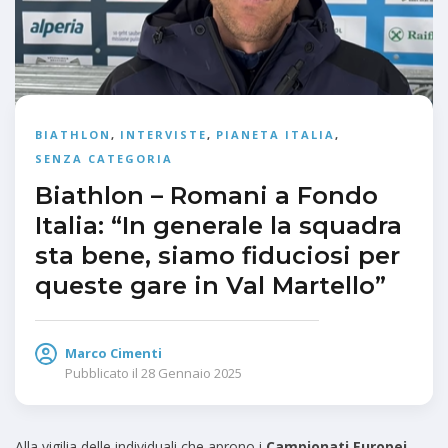
BIATHLON
,
INTERVISTE
,
PIANETA ITALIA
,
SENZA CATEGORIA
Biathlon – Romani a Fondo
Italia: “In generale la squadra
sta bene, siamo fiduciosi per
queste gare in Val Martello”
Marco Cimenti
Pubblicato il
28 Gennaio 2025
Alla vigilia delle individuali che aprono i
Campionati Europei