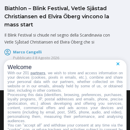
Biathlon – Blink Festival, Vetle Sjåstad
Christiansen ed Elvira Öberg vincono la
mass start
Il Blink Festival si chiude nel segno della Scandinavia con
Vetle Sjåstad Christiansen ed Elvira Öberg che si
Marco Cangelli
Pubblicato il
8 Agosto 2026
Welcome
With our 201
partners
, we wish to store and access information on
your devices (cookies, pixels in emails, etc.), combine and share
your personal data with our partners, whether collected on this
website or in our emails, already held by some of us, or obtained
later, including in other contexts.
Processing this data (identifiers, browsing, preferences, purchases,
loyalty programs, IP, postal addresses and emails, phone, precise
geolocation, etc.) allows developing and offering you services,
HOMEPAGE
REDAZIONE
INVIA UN COMUNICATO STAMPA
content, commercial offers and ads across your devices and
screens (including by email, post, SMS, phone, audio, and video),
PUBBLICITÀ
SCRIVI AL DIRETTORE
personalising them, measuring their performance, and analysing
audiences.
You can "accept all" and withdraw your consent at any time via the
"cookie" icon, or refuse trackers and activities subject to consent by