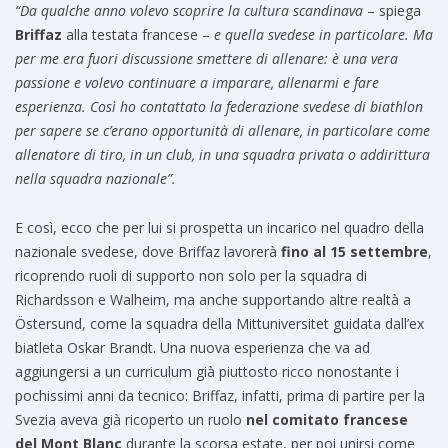
“Da qualche anno volevo scoprire la cultura scandinava
– spiega
Briffaz
alla testata francese –
e quella svedese in particolare. Ma
per me era fuori discussione smettere di allenare: è una vera
passione e volevo continuare a imparare, allenarmi e fare
esperienza. Così ho contattato la federazione svedese di biathlon
per sapere se c’erano opportunità di allenare, in particolare come
allenatore di tiro, in un club, in una squadra privata o addirittura
nella squadra nazionale”.
E così, ecco che per lui si prospetta un incarico nel quadro della
nazionale svedese, dove Briffaz lavorerà
fino al 15 settembre
,
ricoprendo ruoli di supporto non solo per la squadra di
Richardsson e Walheim, ma anche supportando altre realtà a
Östersund, come la squadra della Mittuniversitet guidata dall’ex
biatleta Oskar Brandt. Una nuova esperienza che va ad
aggiungersi a un curriculum già piuttosto ricco nonostante i
pochissimi anni da tecnico: Briffaz, infatti, prima di partire per la
Svezia aveva già ricoperto un ruolo
nel comitato francese
del Mont Blanc
durante la scorsa estate, per poi unirsi come