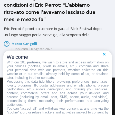
condizioni di Eric Perrot: “L’abbiamo
ritrovato come l’avevamo lasciato due
mesi e mezzo fa”
Eric Perrot è pronto a tornare in gara al Blink Festival dopo
un lungo viaggio per la Norvegia, alla scoperta della
Marco Cangelli
Pubblicato il
6 Agosto 2026
Welcome
With our 201
partners
, we wish to store and access information on
your devices (cookies, pixels in emails, etc.), combine and share
your personal data with our partners, whether collected on this
website or in our emails, already held by some of us, or obtained
later, including in other contexts.
Processing this data (identifiers, browsing, preferences, purchases,
loyalty programs, IP, postal addresses and emails, phone, precise
geolocation, etc.) allows developing and offering you services,
HOMEPAGE
REDAZIONE
INVIA UN COMUNICATO STAMPA
content, commercial offers and ads across your devices and
screens (including by email, post, SMS, phone, audio, and video),
PUBBLICITÀ
SCRIVI AL DIRETTORE
personalising them, measuring their performance, and analysing
audiences.
You can "accept all" and withdraw your consent at any time via the
"cookie" icon, or refuse trackers and activities subject to consent by