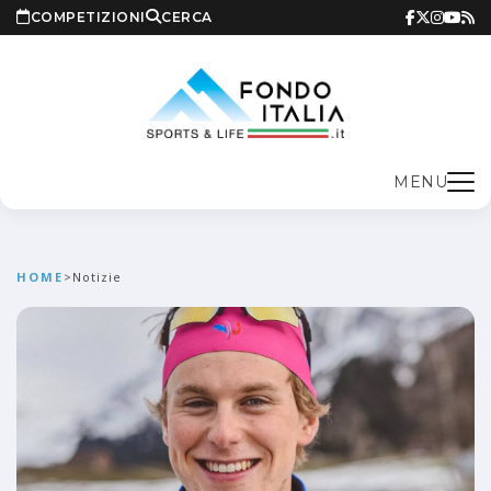
COMPETIZIONI
CERCA
MENU
HOME
>
Notizie