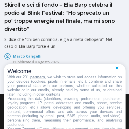
Skiroll e sci di fondo – Elia Barp celebra il
podio al Blink Festival: “Ho sprecato un
po’ troppe energie nel finale, ma mi sono
divertito”
Si dice che “chi ben comincia, è già a metà dell’opera”. Nel
caso di Elia Barp forse è un
Marco Cangelli
Pubblicato il
8 Agosto 2026
Welcome
With our 201
partners
, we wish to store and access information on
your devices (cookies, pixels in emails, etc.), combine and share
your personal data with our partners, whether collected on this
website or in our emails, already held by some of us, or obtained
later, including in other contexts.
Processing this data (identifiers, browsing, preferences, purchases,
loyalty programs, IP, postal addresses and emails, phone, precise
geolocation, etc.) allows developing and offering you services,
HOMEPAGE
REDAZIONE
INVIA UN COMUNICATO STAMPA
content, commercial offers and ads across your devices and
screens (including by email, post, SMS, phone, audio, and video),
PUBBLICITÀ
SCRIVI AL DIRETTORE
personalising them, measuring their performance, and analysing
audiences.
You can "accept all" and withdraw your consent at any time via the