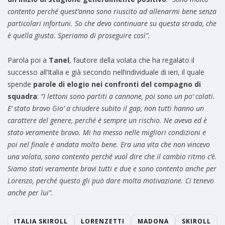
contento perché quest’anno sono riuscito ad allenarmi bene senza
particolari infortuni. So che devo continuare su questa strada, che
è quella giusta. Speriamo di proseguire così”.
Parola poi a
Tanel
, fautore della volata che ha regalato il
successo all’Italia e già secondo nell’individuale di ieri, il quale
spende
parole di elogio nei confronti del compagno di
squadra
:
“I lettoni sono partiti a cannone, poi sono un po’ calati.
E’ stato bravo Gio’ a chiudere subito il gap, non tutti hanno un
carattere del genere, perché è sempre un rischio. Ne aveva ed è
stato veramente bravo. Mi ha messo nelle migliori condizioni e
poi nel finale è andata molto bene. Era una vita che non vincevo
una volata, sono contento perché vuol dire che il cambio ritmo c’è.
Siamo stati veramente bravi tutti e due e sono contento anche per
Lorenzo, perché questo gli può dare molta motivazione. Ci tenevo
anche per lui”.
ITALIA SKIROLL
LORENZETTI
MADONA
SKIROLL