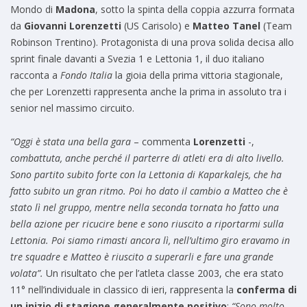
Mondo di
Madona
, sotto la spinta della coppia azzurra formata
da
Giovanni Lorenzetti
(US Carisolo) e
Matteo Tanel
(Team
Robinson Trentino). Protagonista di una prova solida decisa allo
sprint finale davanti a Svezia 1 e Lettonia 1, il duo italiano
racconta a
Fondo Italia
la gioia della prima vittoria stagionale,
che per Lorenzetti rappresenta anche la prima in assoluto tra i
senior nel massimo circuito.
“Oggi è stata una bella gara
– commenta
Lorenzetti
-,
combattuta, anche perché il parterre di atleti era di alto livello.
Sono partito subito forte con la Lettonia di Kaparkalejs, che ha
fatto subito un gran ritmo. Poi ho dato il cambio a Matteo che è
stato lì nel gruppo, mentre nella seconda tornata ho fatto una
bella azione per ricucire bene e sono riuscito a riportarmi sulla
Lettonia. Poi siamo rimasti ancora lì, nell’ultimo giro eravamo in
tre squadre e Matteo è riuscito a superarli e fare una grande
volata”.
Un risultato che per l’atleta classe 2003, che era stato
11° nell’individuale in classico di ieri, rappresenta la
conferma di
un inizio di stagione generalmente positivo
:
“Sono molto