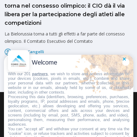
torna nel consesso olimpico: il CIO dà il via
libera per la partecipazione degli atleti alle
competizioni
La Bielorussia torna a tutti gli effetti a far parte del consesso
olimpico. Il Comitato Esecutivo del Comitato
Marco Cangelli
Pubblicato il
8 Maggio 2026
Welcome
With our 201
partners
, we wish to store and access information on
your devices (cookies, pixels in emails, etc.), combine and share
your personal data with our partners, whether collected on this
website or in our emails, already held by some of us, or obtained
later, including in other contexts.
Processing this data (identifiers, browsing, preferences, purchases,
loyalty programs, IP, postal addresses and emails, phone, precise
geolocation, etc.) allows developing and offering you services,
HOMEPAGE
REDAZIONE
INVIA UN COMUNICATO STAMPA
content, commercial offers and ads across your devices and
screens (including by email, post, SMS, phone, audio, and video),
PUBBLICITÀ
SCRIVI AL DIRETTORE
personalising them, measuring their performance, and analysing
audiences.
You can "accept all" and withdraw your consent at any time via the
"cookie" icon, or refuse trackers and activities subject to consent by