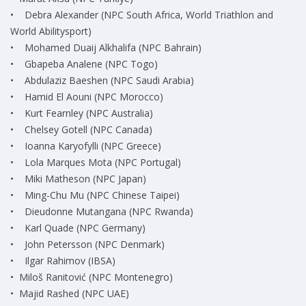
• Debra Alexander (NPC South Africa, World Triathlon and
World Abilitysport)
• Mohamed Duaij Alkhalifa (NPC Bahrain)
• Gbapeba Analene (NPC Togo)
• Abdulaziz Baeshen (NPC Saudi Arabia)
• Hamid El Aouni (NPC Morocco)
• Kurt Fearnley (NPC Australia)
• Chelsey Gotell (NPC Canada)
• Ioanna Karyofylli (NPC Greece)
• Lola Marques Mota (NPC Portugal)
• Miki Matheson (NPC Japan)
• Ming-Chu Mu (NPC Chinese Taipei)
• Dieudonne Mutangana (NPC Rwanda)
• Karl Quade (NPC Germany)
• John Petersson (NPC Denmark)
• Ilgar Rahimov (IBSA)
• Miloš Ranitović (NPC Montenegro)
• Majid Rashed (NPC UAE)