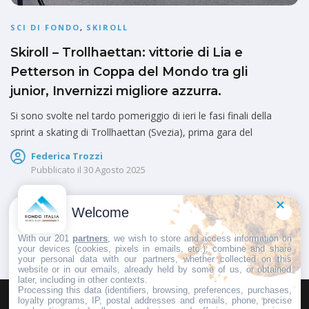
SCI DI FONDO
,
SKIROLL
Skiroll – Trollhaettan: vittorie di Lia e
Petterson in Coppa del Mondo tra gli
junior, Invernizzi migliore azzurra.
Si sono svolte nel tardo pomeriggio di ieri le fasi finali della
sprint a skating di Trollhaettan (Svezia), prima gara del
Federica Trozzi
Pubblicato il
30 Agosto 2025
Welcome
1
2
With our 201
partners
, we wish to store and access information on
your devices (cookies, pixels in emails, etc.), combine and share
your personal data with our partners, whether collected on this
website or in our emails, already held by some of us, or obtained
later, including in other contexts.
Processing this data (identifiers, browsing, preferences, purchases,
loyalty programs, IP, postal addresses and emails, phone, precise