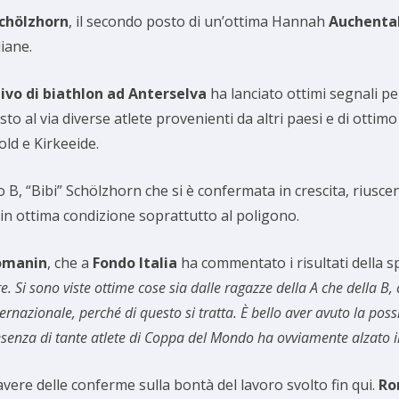
Schölzhorn
, il secondo posto di un’ottima Hannah
Auchental
liane.
ivo di biathlon ad Anterselva
ha lanciato ottimi segnali p
o al via diverse atlete provenienti da altri paesi e di ottimo 
old e Kirkeeide.
o B, “Bibi” Schölzhorn che si è confermata in crescita, riusc
in ottima condizione soprattutto al poligono.
omanin
, che a
Fondo Italia
ha commentato i risultati della sp
 Si sono viste ottime cose sia dalle ragazze della A che della B, 
zionale, perché di questo si tratta. È bello aver avuto la possibi
resenza di tante atlete di Coppa del Mondo ha ovviamente alzato il
vere delle conferme sulla bontà del lavoro svolto fin qui.
Ro