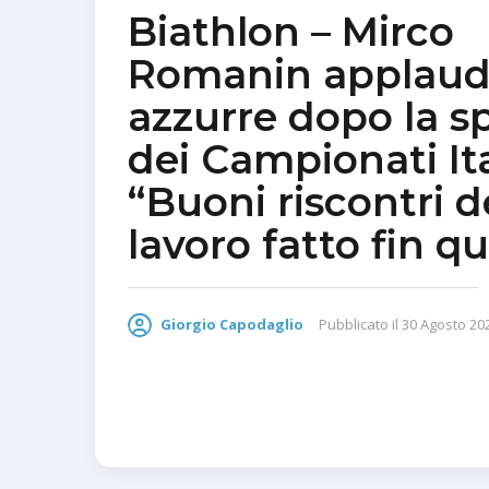
Biathlon – Mirco
Romanin applaud
azzurre dopo la sp
dei Campionati Ita
“Buoni riscontri d
lavoro fatto fin qu
Giorgio Capodaglio
Pubblicato il
30 Agosto 20