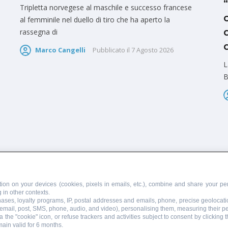
Tripletta norvegese al maschile e successo francese
al femminile nel duello di tiro che ha aperto la
rassegna di
Marco Cangelli
Pubblicato il
7 Agosto 2026
L
B
PUBBLICITÀ
SCRIVI AL DIRETTORE
ion on your devices (cookies, pixels in emails, etc.), combine and share your per
 in other contexts.
chases, loyalty programs, IP, postal addresses and emails, phone, precise geolocati
 email, post, SMS, phone, audio, and video), personalising them, measuring their 
 the "cookie" icon, or refuse trackers and activities subject to consent by clicking
main valid for 6 months.