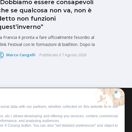
“Dobbiamo essere consapevoli
che se qualcosa non va, non è
detto non funzioni
quest’inverno”
a Francia è pronta a fare ufficialmente l’esordio al
link Festival con le formazioni di biathlon. Dopo la
Marco Cangelli
Pubblicato il
7 Agosto 2026
sonal data with our partners, whether collected on this website or in our
on, etc.) allows developing and offering you services, content, commercial
performance, and analysing audiences.
 the X Closing button. You can also "set detailed preferences" and object to