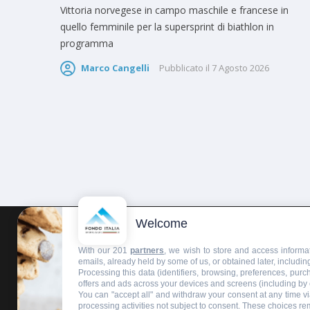
Vittoria norvegese in campo maschile e francese in
quello femminile per la supersprint di biathlon in
programma
Marco Cangelli
Pubblicato il
7 Agosto 2026
Welcome
HOMEPAGE
REDAZIONE
INVIA UN COMUNICATO STAMPA
With our 201
partners
, we wish to store and access informat
emails, already held by some of us, or obtained later, including
Processing this data (identifiers, browsing, preferences, pur
offers and ads across your devices and screens (including by
You can "accept all" and withdraw your consent at any time via
processing activities not subject to consent. These choices re