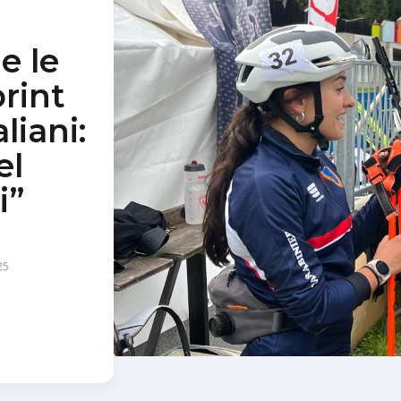
e le
rint
liani:
el
i”
25