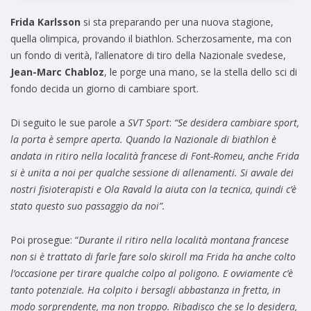
Frida Karlsson
si sta preparando per una nuova stagione,
quella olimpica, provando il biathlon. Scherzosamente, ma con
un fondo di verità, l’allenatore di tiro della Nazionale svedese,
Jean-Marc Chabloz
, le porge una mano, se la stella dello sci di
fondo decida un giorno di cambiare sport.
Di seguito le sue parole a
SVT Sport
:
“Se desidera cambiare sport,
la porta è sempre aperta. Quando la Nazionale di biathlon è
andata in ritiro nella località francese di Font-Romeu, anche Frida
si è unita a noi per qualche sessione di allenamenti. Si avvale dei
nostri fisioterapisti e Ola Ravald la aiuta con la tecnica, quindi c’è
stato questo suo passaggio da noi”.
Poi prosegue: “
Durante il ritiro nella località montana francese
non si è trattato di farle fare solo skiroll ma Frida ha anche colto
l’occasione per tirare qualche colpo al poligono. E ovviamente c’è
tanto potenziale. Ha colpito i bersagli abbastanza in fretta, in
modo sorprendente, ma non troppo. Ribadisco che se lo desidera,