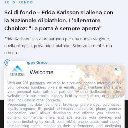
SCI DI FONDO
Sci di fondo – Frida Karlsson si allena con
la Nazionale di biathlon. L’allenatore
Chabloz: “La porta è sempre aperta”
Frida Karlsson si sta preparando per una nuova stagione,
quella olimpica, provando il biathlon. Scherzosamente, ma
con un
V. Giuseppe Greco
Pubblicato il
2 Ottobre 2025
Welcome
With our 201
partners
, we wish to store and access information on
your devices (cookies, pixels in emails, etc.), combine and share
your personal data with our partners, whether collected on this
website or in our emails, already held by some of us, or obtained
later, including in other contexts.
Processing this data (identifiers, browsing, preferences, purchases,
loyalty programs, IP, postal addresses and emails, phone, precise
geolocation, etc.) allows developing and offering you services,
HOMEPAGE
REDAZIONE
INVIA UN COMUNICATO STAMPA
content, commercial offers and ads across your devices and
screens (including by email, post, SMS, phone, audio, and video),
PUBBLICITÀ
SCRIVI AL DIRETTORE
personalising them, measuring their performance, and analysing