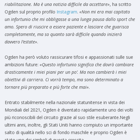
riabilitazione. Ma è una notizia difficile da accettare»
, ha scritto
Ogden sul proprio profilo
Instagram
.
«Non mi era mai capitato
un infortunio che mi obbligasse a una lunga pausa dallo sport che
amo. Spero di riuscire a essere paziente e lasciare che guarisca
completamente, ma so quanto sarà difficile quando inizierà
davvero l’estate»
.
Ogden ha però voluto rassicurare tifosi e appassionati sulle sue
ambizioni future:
«Questo infortunio significa che dovrò cambiare
drasticamente i miei piani per un po’. Ma non cambierà i miei
obiettivi di carriera. Ci vorrà tempo, ma sono determinato a
tornare più preparato e più forte che mai»
.
Entrato stabilmente nella nazionale statunitense in vista dei
Mondiali del 2021, Ogden è diventato rapidamente uno dei volti
più riconoscibili del circuito grazie al suo stile esuberante.Negli
ultimi anni, inoltre, gli Stati Uniti hanno compiuto un importante
salto di qualità nello sci di fondo maschile e proprio Ogden è
stato uno dei simboli di questa crescita.