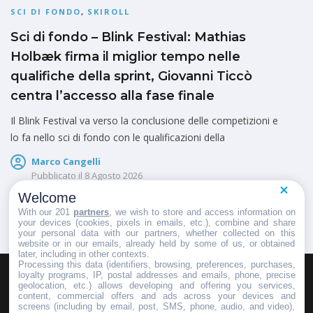
SCI DI FONDO
,
SKIROLL
Sci di fondo – Blink Festival: Mathias
Holbæk firma il miglior tempo nelle
qualifiche della sprint, Giovanni Ticcò
centra l’accesso alla fase finale
Il Blink Festival va verso la conclusione delle competizioni e
lo fa nello sci di fondo con le qualificazioni della
Marco Cangelli
Pubblicato il
8 Agosto 2026
Welcome
With our 201
partners
, we wish to store and access information on
your devices (cookies, pixels in emails, etc.), combine and share
your personal data with our partners, whether collected on this
website or in our emails, already held by some of us, or obtained
later, including in other contexts.
Processing this data (identifiers, browsing, preferences, purchases,
loyalty programs, IP, postal addresses and emails, phone, precise
geolocation, etc.) allows developing and offering you services,
HOMEPAGE
REDAZIONE
INVIA UN COMUNICATO STAMPA
content, commercial offers and ads across your devices and
screens (including by email, post, SMS, phone, audio, and video),
PUBBLICITÀ
SCRIVI AL DIRETTORE