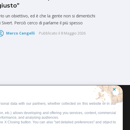
giusto”
Ho un obiettivo, ed è che la gente non si dimentichi
i Sivert. Perciò cerco di parlarne il più spesso
Marco Cangelli
Pubblicato il
8 Maggio 2026
sonal data with our partners, whether collected on this website or in our
on, etc.) allows developing and offering you services, content, commercial
performance, and analysing audiences.
 the X Closing button. You can also "set detailed preferences" and object to