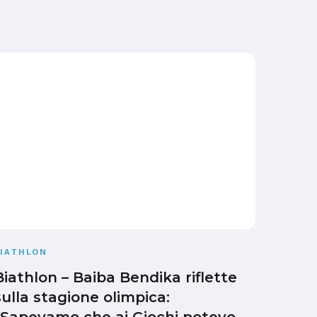
BIATHLON
Biathlon – Baiba Bendika riflette
sulla stagione olimpica: