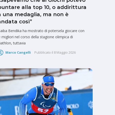
“Sapevamo che ai Giochi potevo
puntare alla top 10, o addirittura
a una medaglia, ma non è
andata così”
aiba Bendika ha mostrato di potersela giocare con
e migliori nel corso della stagione olimpica di
iathlon, tuttavia
Marco Cangelli
Pubblicato il
8 Maggio 2026