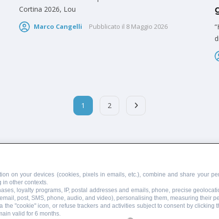
Cortina 2026, Lou
“
Marco Cangelli
Pubblicato il
8 Maggio 2026
d
1
2
PUBBLICITÀ
SCRIVI AL DIRETTORE
ion on your devices (cookies, pixels in emails, etc.), combine and share your per
 in other contexts.
chases, loyalty programs, IP, postal addresses and emails, phone, precise geolocati
 email, post, SMS, phone, audio, and video), personalising them, measuring their 
 the "cookie" icon, or refuse trackers and activities subject to consent by clicking
main valid for 6 months.
855110049