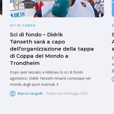
SCI DI FONDO
Sci di fondo – Didrik
Tønseth sarà a capo
dell’organizzazione della tappa
di Coppa del Mondo a
I
Trondheim
a
g
Dopo aver lasciato a febbraio lo sci di fondo
agonistico, Didrik Tønseth rimarrà comunque nel
mondo degli sport invernali. Il
Marco Cangelli
Pubblicato il
8 Maggio 2026