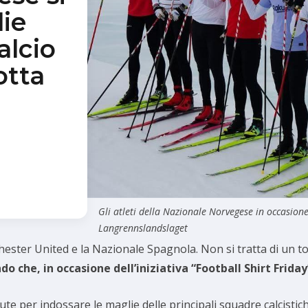
lie
alcio
otta
Gli atleti della Nazionale Norvegese in occasion
Langrennslandslaget
ester United e la Nazionale Spagnola. Non si tratta di un tor
ndo che, in occasione dell’iniziativa “Football Shirt Fri
tute per indossare le maglie delle principali squadre calcistic