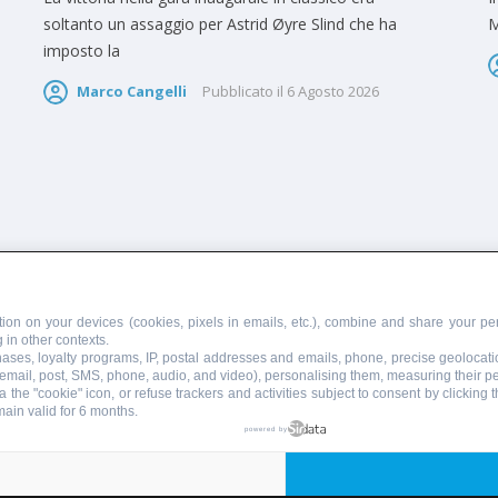
soltanto un assaggio per Astrid Øyre Slind che ha
M
imposto la
Marco Cangelli
Pubblicato il
6 Agosto 2026
PUBBLICITÀ
SCRIVI AL DIRETTORE
ion on your devices (cookies, pixels in emails, etc.), combine and share your per
 in other contexts.
chases, loyalty programs, IP, postal addresses and emails, phone, precise geolocati
 email, post, SMS, phone, audio, and video), personalising them, measuring their 
 the "cookie" icon, or refuse trackers and activities subject to consent by clicking
main valid for 6 months.
855110049
powered by