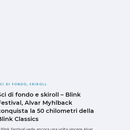
CI DI FONDO
,
SKIROLL
Sci di fondo e skiroll – Blink
Festival, Alvar Myhlback
conquista la 50 chilometri della
Blink Classics
l Blink Festival vede ancora una volta vincere Alvar