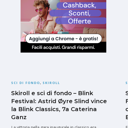
SCI DI FONDO
,
SKIROLL
S
Skiroll e sci di fondo – Blink
Festival: Astrid Øyre Slind vince
la Blink Classics, 7a Caterina
Ganz
La vittoria nella gara inaugurale in classico era
I