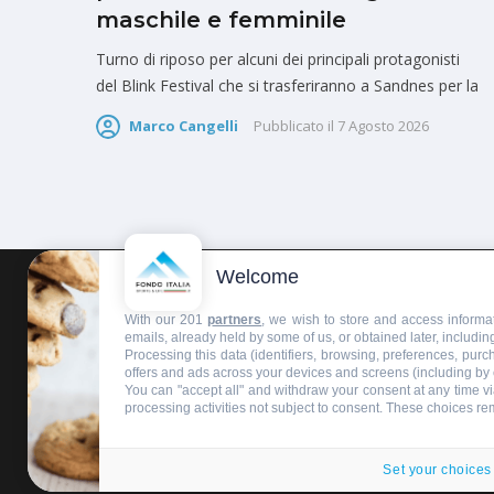
maschile e femminile
Turno di riposo per alcuni dei principali protagonisti
del Blink Festival che si trasferiranno a Sandnes per la
Marco Cangelli
Pubblicato il
7 Agosto 2026
Welcome
HOMEPAGE
REDAZIONE
INVIA UN COMUNICATO STAMPA
With our 201
partners
, we wish to store and access informat
emails, already held by some of us, or obtained later, including
Processing this data (identifiers, browsing, preferences, pur
offers and ads across your devices and screens (including by
You can "accept all" and withdraw your consent at any time via
processing activities not subject to consent. These choices re
Copyright © 2016 - 2025 ASD Fondo Italia - Partita Iva: IT 03
Privacy policy
Set your choices