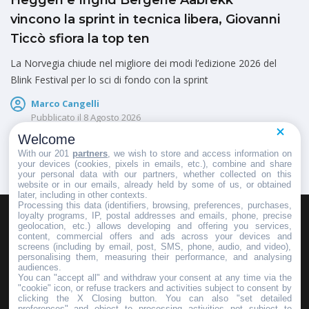
vincono la sprint in tecnica libera, Giovanni
Ticcò sfiora la top ten
La Norvegia chiude nel migliore dei modi l’edizione 2026 del
Blink Festival per lo sci di fondo con la sprint
Marco Cangelli
Pubblicato il
8 Agosto 2026
Welcome
With our 201
partners
, we wish to store and access information on
your devices (cookies, pixels in emails, etc.), combine and share
your personal data with our partners, whether collected on this
website or in our emails, already held by some of us, or obtained
later, including in other contexts.
Processing this data (identifiers, browsing, preferences, purchases,
loyalty programs, IP, postal addresses and emails, phone, precise
geolocation, etc.) allows developing and offering you services,
HOMEPAGE
REDAZIONE
INVIA UN COMUNICATO STAMPA
content, commercial offers and ads across your devices and
screens (including by email, post, SMS, phone, audio, and video),
PUBBLICITÀ
SCRIVI AL DIRETTORE
personalising them, measuring their performance, and analysing
audiences.
You can "accept all" and withdraw your consent at any time via the
"cookie" icon, or refuse trackers and activities subject to consent by
clicking the X Closing button. You can also "set detailed
preferences" and object to processing activities not subject to