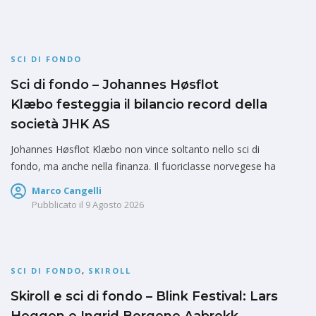
SCI DI FONDO
Sci di fondo – Johannes Høsflot
Klæbo festeggia il bilancio record della
società JHK AS
Johannes Høsflot Klæbo non vince soltanto nello sci di
fondo, ma anche nella finanza. Il fuoriclasse norvegese ha
Marco Cangelli
Pubblicato il
9 Agosto 2026
SCI DI FONDO
,
SKIROLL
Skiroll e sci di fondo – Blink Festival: Lars
Heggen e Ingrid Bergene Aabrekk