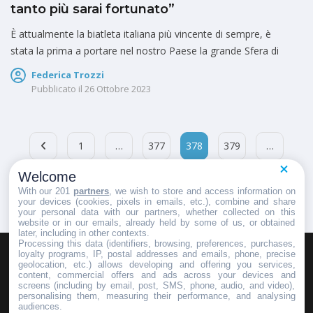
tanto più sarai fortunato”
È attualmente la biatleta italiana più vincente di sempre, è
stata la prima a portare nel nostro Paese la grande Sfera di
Federica Trozzi
Pubblicato il
26 Ottobre 2023
1
…
377
378
379
…
Welcome
404
With our 201
partners
, we wish to store and access information on
your devices (cookies, pixels in emails, etc.), combine and share
your personal data with our partners, whether collected on this
website or in our emails, already held by some of us, or obtained
later, including in other contexts.
Processing this data (identifiers, browsing, preferences, purchases,
loyalty programs, IP, postal addresses and emails, phone, precise
geolocation, etc.) allows developing and offering you services,
HOMEPAGE
REDAZIONE
INVIA UN COMUNICATO STAMPA
content, commercial offers and ads across your devices and
screens (including by email, post, SMS, phone, audio, and video),
PUBBLICITÀ
SCRIVI AL DIRETTORE
personalising them, measuring their performance, and analysing
audiences.