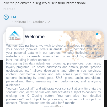
diverse polemiche a seguito di selezioni internazionali
ritenute
L M
Pubblicato il
10 Ottobre 2023
Welcome
1
…
31
32
33
With our 201
partners
, we wish to store and access information on
your devices (cookies, pixels in emails, etc.), combine and share
your personal data with our partners, whether collected on this
website or in our emails, already held by some of us, or obtained
later, including in other contexts.
Processing this data (identifiers, browsing, preferences, purchases,
loyalty programs, IP, postal addresses and emails, phone, precise
geolocation, etc.) allows developing and offering you services,
HOMEPAGE
REDAZIONE
INVIA UN COMUNICATO STAMPA
content, commercial offers and ads across your devices and
screens (including by email, post, SMS, phone, audio, and video),
PUBBLICITÀ
SCRIVI AL DIRETTORE
personalising them, measuring their performance, and analysing
audiences.
You can "accept all" and withdraw your consent at any time via the
"cookie" icon, or refuse trackers and activities subject to consent by
clicking the X Closing button. You can also "set detailed
preferences" and object to processing activities not subject to
Copyright © 2016 - 2025 ASD Fondo Italia - Partita Iva: IT 03855110049
consent. These choices remain valid for 6 months.
powered by