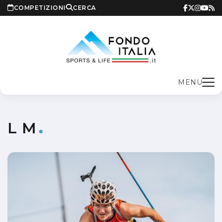
COMPETIZIONI
CERCA
MENU
L M