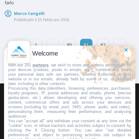
farlo
Marco Cangelli
Pubblicato il
25 Febbraio 2026
1
…
80
81
82
…
Welcome
114
With our 201
partners
, we wish to store and access information on
your devices (cookies, pixels in emails, etc.), combine and share
your personal data with our partners, whether collected on this
website or in our emails, already held by some of us, or obtained
later, including in other contexts.
Processing this data (identifiers, browsing, preferences, purchases,
loyalty programs, IP, postal addresses and emails, phone, precise
geolocation, etc.) allows developing and offering you services,
HOMEPAGE
REDAZIONE
INVIA UN COMUNICATO STAMPA
content, commercial offers and ads across your devices and
screens (including by email, post, SMS, phone, audio, and video),
PUBBLICITÀ
SCRIVI AL DIRETTORE
personalising them, measuring their performance, and analysing
audiences.
You can "accept all" and withdraw your consent at any time via the
"cookie" icon, or refuse trackers and activities subject to consent by
clicking the X Closing button. You can also "set detailed
preferences" and object to processing activities not subject to
Copyright © 2016 - 2025 ASD Fondo Italia - Partita Iva: IT 03855110049