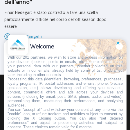
dell’anno”
Einar Hedegart è stato costretto a fare una scelta
particolarmente difficile nel corso dell’off-season dopo
essere
Marco Cangelli
Pubblicato il
26 Maggio 2026
Welcome
With our 201
partners
, we wish to store and access information on
your devices (cookies, pixels in emails, etc.), combine and share
your personal data with our partners, whether collected on this
website or in our emails, already held by some of us, or obtained
later, including in other contexts.
Processing this data (identifiers, browsing, preferences, purchases,
loyalty programs, IP, postal addresses and emails, phone, precise
geolocation, etc.) allows developing and offering you services,
HOMEPAGE
REDAZIONE
INVIA UN COMUNICATO STAMPA
content, commercial offers and ads across your devices and
screens (including by email, post, SMS, phone, audio, and video),
PUBBLICITÀ
SCRIVI AL DIRETTORE
personalising them, measuring their performance, and analysing
audiences.
You can "accept all" and withdraw your consent at any time via the
"cookie" icon, or refuse trackers and activities subject to consent by
clicking the X Closing button. You can also "set detailed
preferences" and object to processing activities not subject to
Copyright © 2016 - 2025 ASD Fondo Italia - Partita Iva: IT 03855110049
consent. These choices remain valid for 6 months.