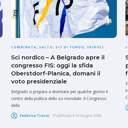
COMBINATA
,
SALTO
,
SCI DI FONDO
,
SKIROLL
Sci nordico – A Belgrado apre il
congresso FIS: oggi la sfida
Oberstdorf-Planica, domani il
voto presidenziale
I
i
Belgrado si prepara a diventare per qualche giorno il
C
centro della politica dello sci mondiale. Il Congresso
della
Federica Trozzi
Pubblicato il
10 Giugno 2026