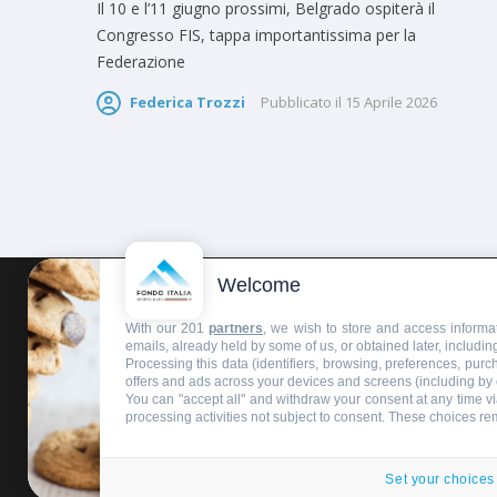
Il 10 e l’11 giugno prossimi, Belgrado ospiterà il
Congresso FIS, tappa importantissima per la
Federazione
Federica Trozzi
Pubblicato il
15 Aprile 2026
Welcome
HOMEPAGE
REDAZIONE
INVIA UN COMUNICATO STAMPA
With our 201
partners
, we wish to store and access informat
emails, already held by some of us, or obtained later, including
Processing this data (identifiers, browsing, preferences, pur
offers and ads across your devices and screens (including by
You can "accept all" and withdraw your consent at any time via
processing activities not subject to consent. These choices re
Copyright © 2016 - 2025 ASD Fondo Italia - Partita Iva: IT 03
Privacy policy
Set your choices