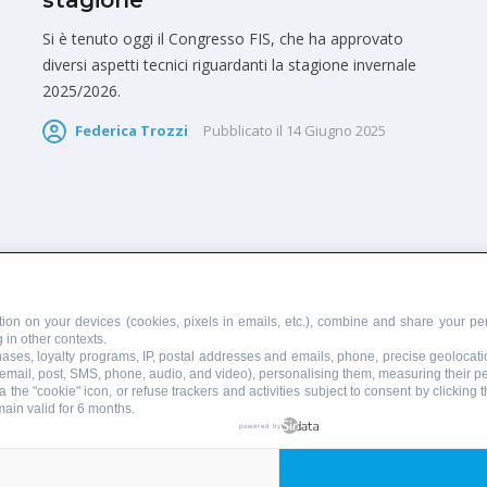
stagione
Si è tenuto oggi il Congresso FIS, che ha approvato
diversi aspetti tecnici riguardanti la stagione invernale
2025/2026.
Federica Trozzi
Pubblicato il
14 Giugno 2025
PUBBLICITÀ
SCRIVI AL DIRETTORE
ion on your devices (cookies, pixels in emails, etc.), combine and share your per
 in other contexts.
chases, loyalty programs, IP, postal addresses and emails, phone, precise geolocati
 email, post, SMS, phone, audio, and video), personalising them, measuring their 
 the "cookie" icon, or refuse trackers and activities subject to consent by clicking
main valid for 6 months.
855110049
powered by