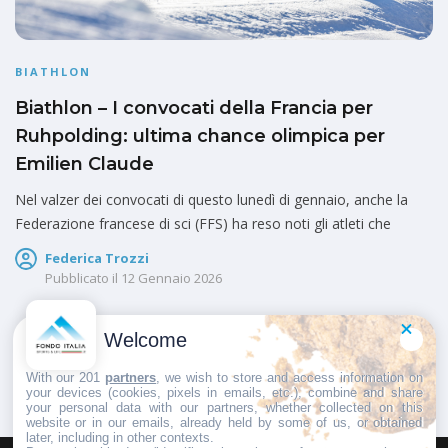
BIATHLON
Biathlon – I convocati della Francia per
Ruhpolding: ultima chance olimpica per
Emilien Claude
Nel valzer dei convocati di questo lunedì di gennaio, anche la
Federazione francese di sci (FFS) ha reso noti gli atleti che
Federica Trozzi
Pubblicato il
12 Gennaio 2026
Welcome
1
2
3
With our 201
partners
, we wish to store and access information on
your devices (cookies, pixels in emails, etc.), combine and share
your personal data with our partners, whether collected on this
website or in our emails, already held by some of us, or obtained
later, including in other contexts.