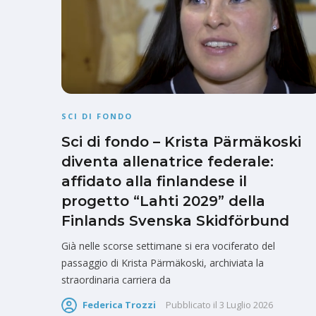
SCI DI FONDO
Sci di fondo – Krista Pärmäkoski
diventa allenatrice federale:
affidato alla finlandese il
progetto “Lahti 2029” della
Finlands Svenska Skidförbund
Già nelle scorse settimane si era vociferato del
passaggio di Krista Pärmäkoski, archiviata la
straordinaria carriera da
Federica Trozzi
Pubblicato il
3 Luglio 2026