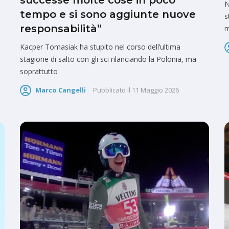
successe molte cose in poco
N
tempo e si sono aggiunte nuove
s
responsabilità”
m
Kacper Tomasiak ha stupito nel corso dell’ultima
stagione di salto con gli sci rilanciando la Polonia, ma
soprattutto
Marco Cangelli
Pubblicato il
11 Maggio 2026