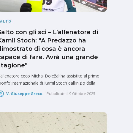
SALTO
Salto con gli sci – L’allenatore di
Kamil Stoch: “A Predazzo ha
dimostrato di cosa è ancora
capace di fare. Avrà una grande
stagione”
’allenatore ceco Michal Doležal ha assistito al primo
rionfo internazionale di Kamil Stoch dall’inizio della
V. Giuseppe Greco
Pubblicato il
9 Ottobre 2025