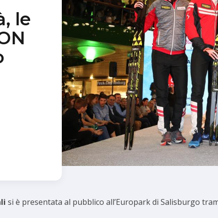
, le
NON
o
li
si è presentata al pubblico all’Europark di Salisburgo tram