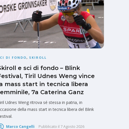
CI DI FONDO
,
SKIROLL
Skiroll e sci di fondo – Blink
Festival, Tiril Udnes Weng vince
la mass start in tecnica libera
femminile, 7a Caterina Ganz
iril Udnes Weng ritrova sé stessa in patria, in
ccasione della mass start in tecnica libera del Blink
estival.
Marco Cangelli
Pubblicato il
7 Agosto 2026