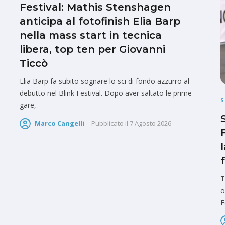
Festival: Mathis Stenshagen
anticipa al fotofinish Elia Barp
nella mass start in tecnica
libera, top ten per Giovanni
Ticcò
Elia Barp fa subito sognare lo sci di fondo azzurro al
debutto nel Blink Festival. Dopo aver saltato le prime
S
gare,
Marco Cangelli
Pubblicato il
7 Agosto 2026
T
o
F