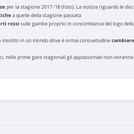
ise
per la stagione 2017-’18 (foto). La notizia riguardo le disci
tiche
a quelle della stagione passata.
rti rossi
sulle gambe proprio in concomitanza del logo dell
ero insolito in un mondo dove è ormai consuetudine
cambiar
, nelle prime gare stagionali gli appassionati non vivranno 