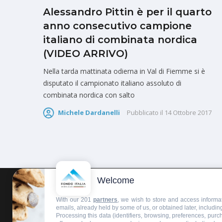
Alessandro Pittin è per il quarto
anno consecutivo campione
italiano di combinata nordica
(VIDEO ARRIVO)
Nella tarda mattinata odierna in Val di Fiemme si è
disputato il campionato italiano assoluto di
combinata nordica con salto
Michele Dardanelli
Pubblicato il
14 Ottobre 2017
Welcome
HOMEPAGE
REDAZIONE
INVIA UN COMUNICATO STAMPA
With our 201
partners
, we wish to store and access informat
emails, already held by some of us, or obtained later, including
Processing this data (identifiers, browsing, preferences, pur