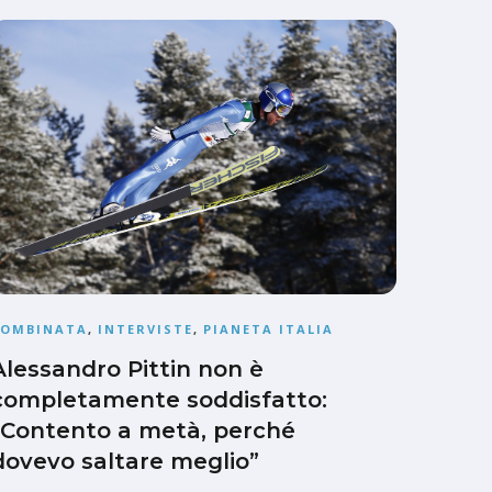
COMBINATA
,
INTERVISTE
,
PIANETA ITALIA
Alessandro Pittin non è
completamente soddisfatto:
“Contento a metà, perché
dovevo saltare meglio”