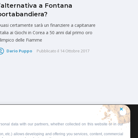
l’alternativa a Fontana
portabandiera?
uasi certamente sarà un finanziere a capitanare
'Italia ai Giochi in Corea a 50 anni dal primo oro
limpico delle Fiamme
Dario Puppo
Pubblicato il
14 Ottobre 2017
sonal data with our partners, whether collected on this website or in our
on, etc.) allows developing and offering you services, content, commercial