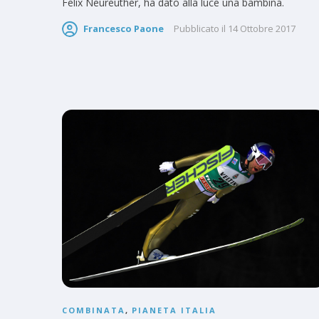
Felix Neureuther, ha dato alla luce una bambina.
Francesco Paone
Pubblicato il
14 Ottobre 2017
COMBINATA
,
PIANETA ITALIA