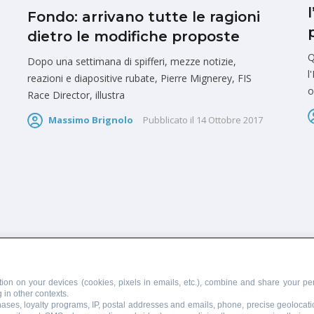
Fondo: arrivano tutte le ragioni
dietro le modifiche proposte
Q
Dopo una settimana di spifferi, mezze notizie,
l
reazioni e diapositive rubate, Pierre Mignerey, FIS
o
Race Director, illustra
Massimo Brignolo
Pubblicato il
14 Ottobre 2017
PUBBLICITÀ
SCRIVI AL DIRETTORE
ion on your devices (cookies, pixels in emails, etc.), combine and share your per
 in other contexts.
chases, loyalty programs, IP, postal addresses and emails, phone, precise geolocati