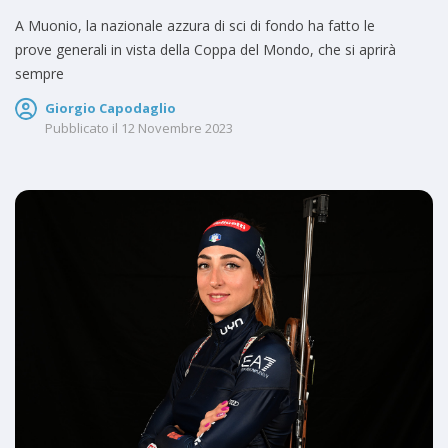
A Muonio, la nazionale azzura di sci di fondo ha fatto le
prove generali in vista della Coppa del Mondo, che si aprirà
sempre
Giorgio Capodaglio
Pubblicato il
12 Novembre 2023