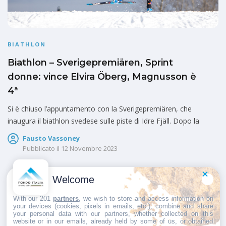
BIATHLON
Biathlon – Sverigepremiären, Sprint
donne: vince Elvira Öberg, Magnusson è
4ª
Si è chiuso l’appuntamento con la Sverigepremiären, che
inaugura il biathlon svedese sulle piste di Idre Fjäll. Dopo la
Fausto Vassoney
Pubblicato il
12 Novembre 2023
Welcome
1
2
With our 201
partners
, we wish to store and access information on
your devices (cookies, pixels in emails, etc.), combine and share
your personal data with our partners, whether collected on this
website or in our emails, already held by some of us, or obtained