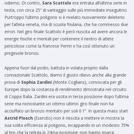
odierno. Di contro,
Sara Scattolo
era entrata all’ultima serie in
testa, con circa 25” di vantaggio sulle più immediate inseguitrici.
Purtroppo l’ultimo poligono si è rivelato nuovamente deleterio
per l’atleta veneta, ma di scuola friulana, che ha commesso due
errori. Nel giro finale Scattolo è però riuscita ad avere ancora le
energie fisiche e mentali per contenere il rientro di atlete
pericolose come la francese Perrin e ha così ottenuto un
pregevole bronzo.
Appena fuori dal podio, battuta in volata proprio dalla
connazionale Scattolo, diamo il giusto rilievo anche alla grande
prova di
Sophia Zardini
(Monte Coglians), convocata per gli
Europei dopo la costanza di rendimento dimostrata nel circuito
di Coppa Italia. Zardini era uscita in terza posizione dopo l’ultima
serie ma nonostante un ottimo ultimo giro finale non ha
acciuffato un bronzo meritato per soli 0.1”. In questa mass start
Astrid Plosch
(Esercito) non è riescita a mettere in mostra la
sua solita efficienza al poligono, incappando in un modesto 75%
al tiro che la relega in 24ma posizione; non hanno invece