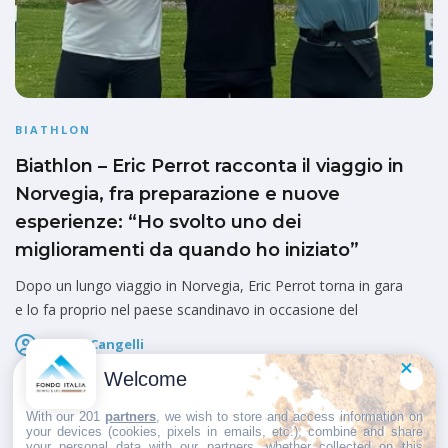
BIATHLON
Biathlon – Eric Perrot racconta il viaggio in
Norvegia, fra preparazione e nuove
esperienze: “Ho svolto uno dei
miglioramenti da quando ho iniziato”
Dopo un lungo viaggio in Norvegia, Eric Perrot torna in gara
e lo fa proprio nel paese scandinavo in occasione del
Marco Cangelli
Pubblicato il
7 Agosto 2026
Welcome
With our 201
partners
, we wish to store and access information on
your devices (cookies, pixels in emails, etc.), combine and share
your personal data with our partners, whether collected on this