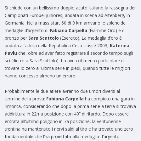
Si chiude con un bellissimo doppio acuto italiano la rassegna dei
Campionati Europei juniores, andata in scena ad Altenberg, in
Germania. Nella mass start 60 di 9 km arrivano le splendide
medaglie d’argento di
Fabiana Carpella
(Fiamme Oro) e di
bronzo per
Sara Scattolo
(Esercito). La medaglia d’oro è
andata all’atleta della Repubblica Ceca classe 2003,
Katerina
Pavlu
che, oltre ad aver fatto registrare il secondo tempo sugli
sci (dietro a Sara Scattolo), ha avuto il merito particolare di
trovare lo zero all’ultima serie in piedi, quando tutte le migliori
hanno concesso almeno un errore.
Probabilmente le due atlete avranno due umori diversi al
termine della prova:
Fabiana Carpella
ha compiuto una gara in
rimonta, considerando che dopo la prima serie a terra si trovava
addirittura in 22ma posizione con 40” di ritardo. Dopo essere
entrata all’ultimo poligono in 7a posizione, la ventunenne
trentina ha mantenuto i nervi saldi al tiro e ha trovato uno zero
fondamentale che l’ha proiettata alla medaglia d’argento