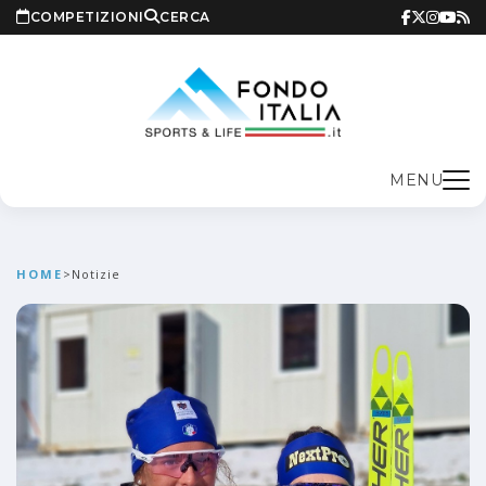
COMPETIZIONI
CERCA
MENU
HOME
>
Notizie