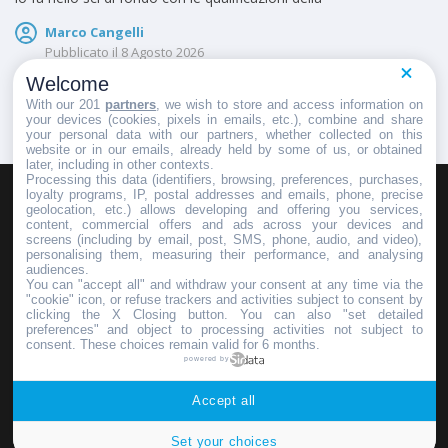
Marco Cangelli
Pubblicato il
8 Agosto 2026
Welcome
With our 201
partners
, we wish to store and access information on
your devices (cookies, pixels in emails, etc.), combine and share
your personal data with our partners, whether collected on this
website or in our emails, already held by some of us, or obtained
later, including in other contexts.
Processing this data (identifiers, browsing, preferences, purchases,
loyalty programs, IP, postal addresses and emails, phone, precise
geolocation, etc.) allows developing and offering you services,
HOMEPAGE
REDAZIONE
INVIA UN COMUNICATO STAMPA
content, commercial offers and ads across your devices and
screens (including by email, post, SMS, phone, audio, and video),
PUBBLICITÀ
SCRIVI AL DIRETTORE
personalising them, measuring their performance, and analysing
audiences.
You can "accept all" and withdraw your consent at any time via the
"cookie" icon, or refuse trackers and activities subject to consent by
clicking the X Closing button. You can also "set detailed
preferences" and object to processing activities not subject to
Copyright © 2016 - 2025 ASD Fondo Italia - Partita Iva: IT 03855110049
consent. These choices remain valid for 6 months.
powered by
Privacy policy
Accept all
Set your choices