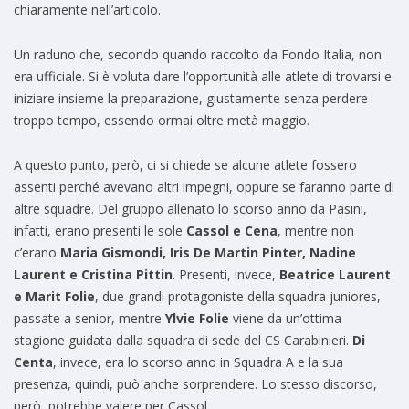
chiaramente nell’articolo.
Un raduno che, secondo quando raccolto da Fondo Italia, non
era ufficiale. Si è voluta dare l’opportunità alle atlete di trovarsi e
iniziare insieme la preparazione, giustamente senza perdere
troppo tempo, essendo ormai oltre metà maggio.
A questo punto, però, ci si chiede se alcune atlete fossero
assenti perché avevano altri impegni, oppure se faranno parte di
altre squadre. Del gruppo allenato lo scorso anno da Pasini,
infatti, erano presenti le sole
Cassol e Cena
, mentre non
c’erano
Maria Gismondi, Iris De Martin Pinter, Nadine
Laurent e Cristina Pittin
. Presenti, invece,
Beatrice Laurent
e Marit Folie
, due grandi protagoniste della squadra juniores,
passate a senior, mentre
Ylvie Folie
viene da un’ottima
stagione guidata dalla squadra di sede del CS Carabinieri.
Di
Centa
, invece, era lo scorso anno in Squadra A e la sua
presenza, quindi, può anche sorprendere. Lo stesso discorso,
però, potrebbe valere per Cassol.