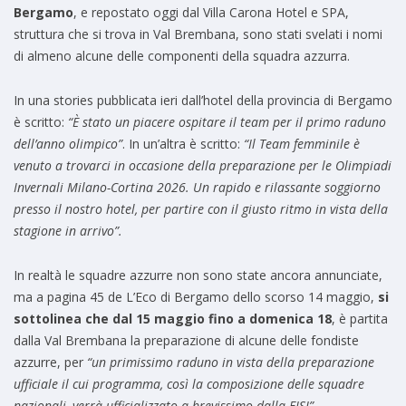
Bergamo
, e repostato oggi dal Villa Carona Hotel e SPA,
struttura che si trova in Val Brembana, sono stati svelati i nomi
di almeno alcune delle componenti della squadra azzurra.
In una stories pubblicata ieri dall’hotel della provincia di Bergamo
è scritto:
“È stato un piacere ospitare il team per il primo raduno
dell’anno olimpico”
. In un’altra è scritto:
“Il Team femminile è
venuto a trovarci in occasione della preparazione per le Olimpiadi
Invernali Milano-Cortina 2026. Un rapido e rilassante soggiorno
presso il nostro hotel, per partire con il giusto ritmo in vista della
stagione in arrivo”.
In realtà le squadre azzurre non sono state ancora annunciate,
ma a pagina 45 de L’Eco di Bergamo dello scorso 14 maggio,
si
sottolinea che dal 15 maggio fino a domenica 18
, è partita
dalla Val Brembana la preparazione di alcune delle fondiste
azzurre, per
“un primissimo raduno in vista della preparazione
ufficiale il cui programma, così la composizione delle squadre
nazionali, verrà ufficializzato a brevissimo dalla FISI”.