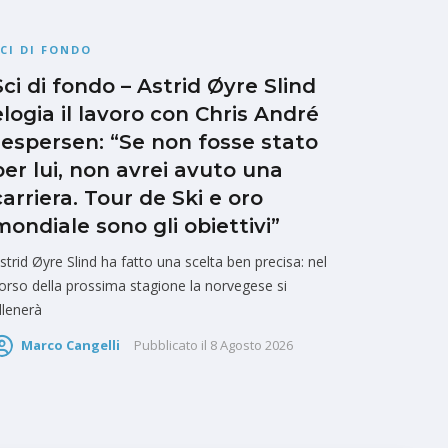
CI DI FONDO
Sci di fondo – Astrid Øyre Slind
elogia il lavoro con Chris André
Jespersen: “Se non fosse stato
per lui, non avrei avuto una
carriera. Tour de Ski e oro
mondiale sono gli obiettivi”
strid Øyre Slind ha fatto una scelta ben precisa: nel
orso della prossima stagione la norvegese si
llenerà
Marco Cangelli
Pubblicato il
8 Agosto 2026