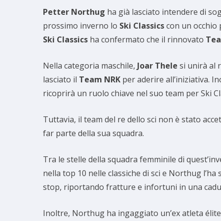
Petter Northug
ha già lasciato intendere di s
prossimo inverno lo
Ski Classics
con un occhio p
Ski Classics
ha confermato che il rinnovato
Tea
Nella categoria maschile,
Joar Thele
si unirà al 
lasciato il
Team NRK
per aderire all’iniziativa. 
ricoprirà un ruolo chiave nel suo team per Ski Cl
Tuttavia, il team del re dello sci non è stato acce
far parte della sua squadra.
Tra le stelle della squadra femminile di quest’inve
nella top 10 nelle classiche di sci e Northug l’ha
stop, riportando fratture e infortuni in una cadut
Inoltre, Northug ha ingaggiato un’ex atleta élit