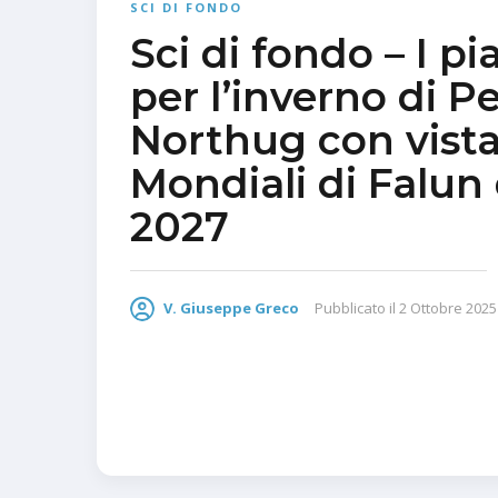
SCI DI FONDO
Sci di fondo – I pi
per l’inverno di P
Northug con vista
Mondiali di Falun 
2027
V. Giuseppe Greco
Pubblicato il
2 Ottobre 2025