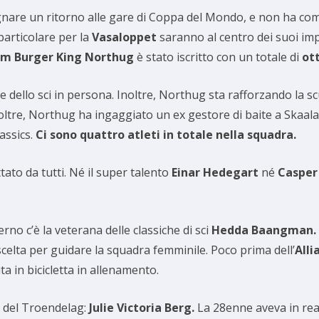
ognare un ritorno alle gare di Coppa del Mondo, e non ha com
articolare per la
Vasaloppet
saranno al centro dei suoi impe
m Burger King Northug
è stato iscritto con un totale di
ott
re dello sci in persona. Inoltre, Northug sta rafforzando la sc
Inoltre, Northug ha ingaggiato un ex gestore di baite a Skaal
assics.
Ci sono quattro atleti in totale nella squadra.
ttato da tutti. Né il super talento
Einar Hedegart
né
Casper
rno c’è la veterana delle classiche di sci
Hedda Baangman.
 scelta per guidare la squadra femminile. Poco prima dell’
Alli
a in bicicletta in allenamento.
e del Troendelag:
Julie Victoria Berg.
La 28enne aveva in real