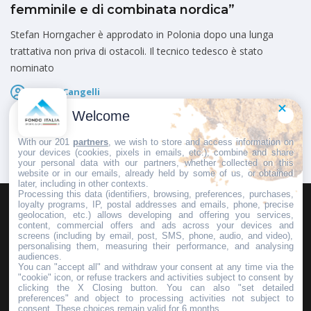
femminile e di combinata nordica”
Stefan Horngacher è approdato in Polonia dopo una lunga
trattativa non priva di ostacoli. Il tecnico tedesco è stato
nominato
Marco Cangelli
Pubblicato il
17 Maggio 2026
Welcome
With our 201
partners
, we wish to store and access information on
your devices (cookies, pixels in emails, etc.), combine and share
your personal data with our partners, whether collected on this
website or in our emails, already held by some of us, or obtained
later, including in other contexts.
Processing this data (identifiers, browsing, preferences, purchases,
loyalty programs, IP, postal addresses and emails, phone, precise
geolocation, etc.) allows developing and offering you services,
HOMEPAGE
REDAZIONE
INVIA UN COMUNICATO STAMPA
content, commercial offers and ads across your devices and
screens (including by email, post, SMS, phone, audio, and video),
PUBBLICITÀ
SCRIVI AL DIRETTORE
personalising them, measuring their performance, and analysing
audiences.
You can "accept all" and withdraw your consent at any time via the
"cookie" icon, or refuse trackers and activities subject to consent by
clicking the X Closing button. You can also "set detailed
preferences" and object to processing activities not subject to
Copyright © 2016 - 2025 ASD Fondo Italia - Partita Iva: IT 03855110049
consent. These choices remain valid for 6 months.