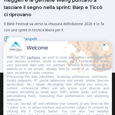
Heggen e le gemelle Weng puntano a
lasciare il segno nella sprint: Barp e Ticcò
ci riprovano
Il Blink Festival va verso la chiusura dell’edizione 2026 e lo fa
con una sprint in tecnica libera per il
Marco Cangelli
Pubblicato il
8 Agosto 2026
Welcome
With our 201
partners
, we wish to store and access information on
your devices (cookies, pixels in emails, etc.), combine and share
your personal data with our partners, whether collected on this
website or in our emails, already held by some of us, or obtained
later, including in other contexts.
Processing this data (identifiers, browsing, preferences, purchases,
loyalty programs, IP, postal addresses and emails, phone, precise
geolocation, etc.) allows developing and offering you services,
HOMEPAGE
REDAZIONE
INVIA UN COMUNICATO STAMPA
content, commercial offers and ads across your devices and
screens (including by email, post, SMS, phone, audio, and video),
PUBBLICITÀ
SCRIVI AL DIRETTORE
personalising them, measuring their performance, and analysing
audiences.
You can "accept all" and withdraw your consent at any time via the
"cookie" icon, or refuse trackers and activities subject to consent by
clicking the X Closing button. You can also "set detailed