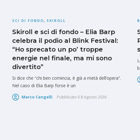
SCI DI FONDO
,
SKIROLL
Skiroll e sci di fondo – Elia Barp
celebra il podio al Blink Festival:
“Ho sprecato un po’ troppe
energie nel finale, ma mi sono
L
divertito”
b
Si dice che “chi ben comincia, è già a metà dell’opera”.
Nel caso di Elia Barp forse è un
Marco Cangelli
Pubblicato il
8 Agosto 2026