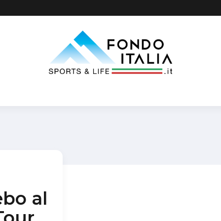
ebo al
Tour