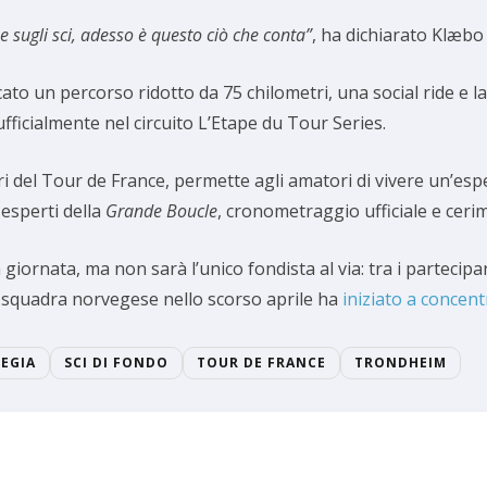
e sugli sci, adesso è questo ciò che conta”
, ha dichiarato Klæbo 
cato un percorso ridotto da 75 chilometri, una social ride e la
ficialmente nel circuito L’Etape du Tour Series.
i del Tour de France, permette agli amatori di vivere un’espe
 esperti della
Grande Boucle
, cronometraggio ufficiale e cerim
giornata, ma non sarà l’unico fondista al via: tra i partecip
la squadra norvegese nello scorso aprile ha
iniziato a concent
EGIA
SCI DI FONDO
TOUR DE FRANCE
TRONDHEIM