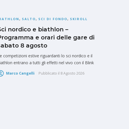
BIATHLON
,
SALTO
,
SCI DI FONDO
,
SKIROLL
Sci nordico e biathlon –
Programma e orari delle gare di
sabato 8 agosto
e competizioni estive riguardanti lo sci nordico e il
iathlon entrano a tutti gli effetti nel vivo con il Blink
Marco Cangelli
Pubblicato il
8 Agosto 2026