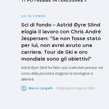
TI POTREBBE INTERESSARE
SCI DI FONDO
Sci di fondo – Astrid Øyre Slind
elogia il lavoro con Chris André
Jespersen: “Se non fosse stato
per lui, non avrei avuto una
carriera. Tour de Ski e oro
mondiale sono gli obiettivi”
Astrid Øyre Slind ha fatto una scelta ben precisa: nel
corso della prossima stagione la norvegese si
allenerà
Marco Cangelli
Pubblicato il
8 Agosto 2026