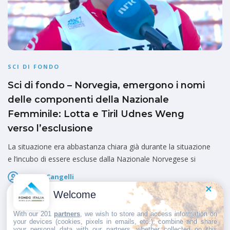
SCI DI FONDO
Sci di fondo – Norvegia, emergono i nomi
delle componenti della Nazionale
Femminile: Lotta e Tiril Udnes Weng
verso l’esclusione
La situazione era abbastanza chiara già durante la situazione
e l’incubo di essere escluse dalla Nazionale Norvegese si
Marco Cangelli
Pubblicato il
29 Aprile 2026
Welcome
With our 201
partners
, we wish to store and access information on
your devices (cookies, pixels in emails, etc.), combine and share
your personal data with our partners, whether collected on this